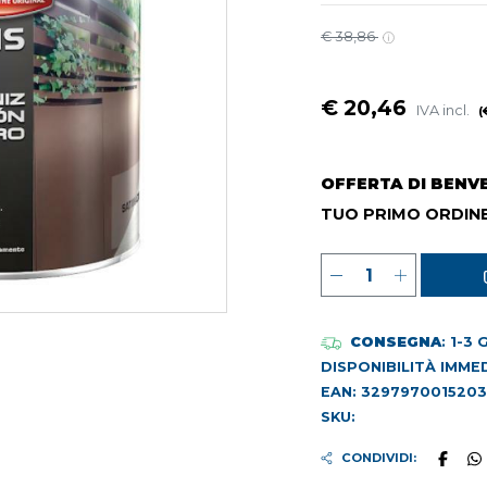
€ 38,86
€ 20,46
IVA incl.
(
OFFERTA DI BENV
TUO PRIMO ORDINE
CONSEGNA
: 1-3
DISPONIBILITÀ IMME
EAN: 3297970015203
SKU:
CONDIVIDI: