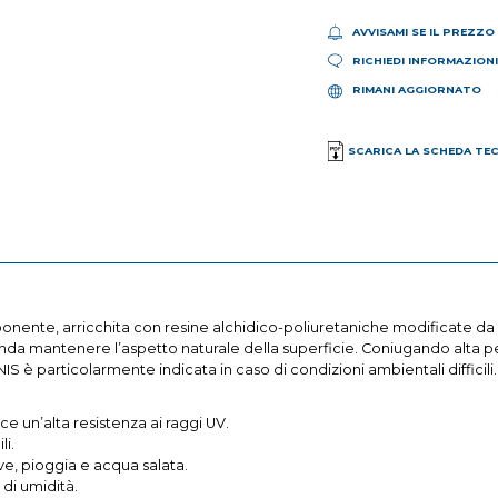
AVVISAMI SE IL PREZZO
RICHIEDI INFORMAZION
RIMANI AGGIORNATO
SCARICA LA SCHEDA TE
te, arricchita con resine alchidico-poliuretaniche modificate da usar
 mantenere l’aspetto naturale della superficie. Coniugando alta perf
NIS è particolarmente indicata in caso di condizioni ambientali difficili.
e un’alta resistenza ai raggi UV.
li.
ve, pioggia e acqua salata.
di umidità.