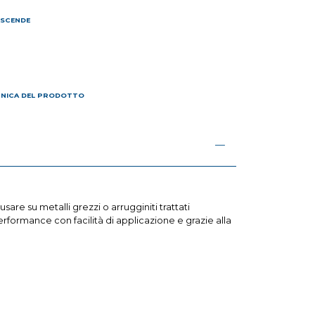
 SCENDE
I
CNICA DEL PRODOTTO
e su metalli grezzi o arrugginiti trattati
ormance con facilità di applicazione e grazie alla