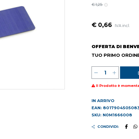
€ 1,25
€ 0,66
IVA incl.
OFFERTA DI BENV
TUO PRIMO ORDINE
Il Prodotto è moment
IN ARRIVO
EAN: 801790450508
SKU: N0M1666008
CONDIVIDI: