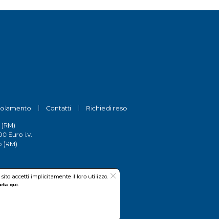
olamento
Contatti
Richiedi reso
 (RM)
0 Euro i.v.
o (RM)
to accetti implicitamente il loro utilizzo.
eta qui.