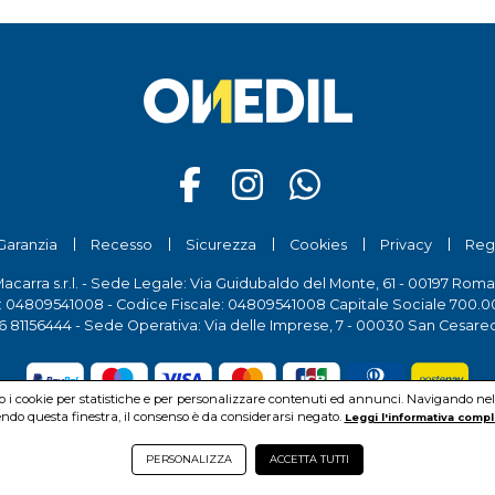
Garanzia
Recesso
Sicurezza
Cookies
Privacy
Reg
Macarra s.r.l. - Sede Legale: Via Guidubaldo del Monte, 61 - 00197 Roma
a: 04809541008 - Codice Fiscale: 04809541008 Capitale Sociale 700.00
6 81156444
- Sede Operativa: Via delle Imprese, 7 - 00030 San Cesare
mo i cookie per statistiche e per personalizzare contenuti ed annunci. Navigando nel si
do questa finestra, il consenso è da considerarsi negato.
Leggi l'informativa compl
© Pio Macarra s.r.l.
2026Copyright:
www.onedil.it
- All Rights Reserved.
PERSONALIZZA
ACCETTA TUTTI