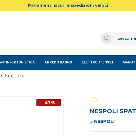
Pagamenti sicuri e spedizioni veloci
ANTINFORTUNISTICA
ARREDO BAGNO
ELETTROUTENSILI
MANUTE
>
Frattoni
-47%
NESPOLI SPA
NESPOLI
di