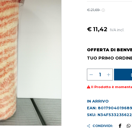
€ 21,69
€ 11,42
IVA incl.
OFFERTA DI BENV
TUO PRIMO ORDINE
Il Prodotto è moment
IN ARRIVO
EAN: 801790401968
SKU: N34F533235622
CONDIVIDI: