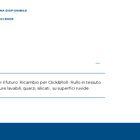
NA DISPONIBILE
 SCENDE
I
il futuro. Ricambio per Click&Roll . Rullo in tessuto
lavabili, quarzi, silicati , su superfici ruvide.