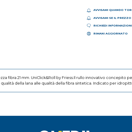
AVVISAMI QUANDO TOR
AVVISAMI SE IL PREZZO
RICHIEDI INFORMAZION
RIMANI AGGIORNATO
za fibra 21 mm. UniClick&Roll by Friess.Il rullo innovativo concepito per 
ità della lana alle qualità della fibra sintetica. Indicato per idropitture 