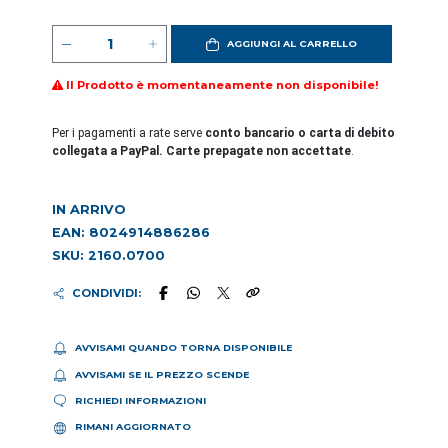
AGGIUNGI AL CARRELLO
Il Prodotto è momentaneamente non disponibile!
Per i pagamenti a rate serve
conto bancario o carta di debito
collegata a PayPal. Carte prepagate non accettate
.
IN ARRIVO
EAN: 8024914886286
SKU: 2160.0700
CONDIVIDI:
AVVISAMI QUANDO TORNA DISPONIBILE
AVVISAMI SE IL PREZZO SCENDE
RICHIEDI INFORMAZIONI
RIMANI AGGIORNATO