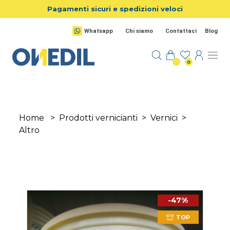
Salta al contenuto principale
Pagamenti sicuri e spedizioni veloci
Whatsapp
Chi siamo
Contattaci
Blog
0
Home
>
Prodotti vernicianti
>
Vernici
>
Altro
-47%
TOP