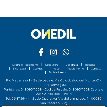
Ordini e Pagamenti
Spedizioni
Garanzia
Recesso
Sicurezza
Cookies
Privacy
Regolamento
Contatti
Richiedi reso
Pio Macarra s.r.l. - Sede Legale: Via Guidubaldo del Monte, 61 -
00197 Roma (RM)
Partita Iva: 04809541008 - Codice Fiscale: 04809541008 Capitale
Sociale 700.000 Euro i.v.
Tel.
06 81156444
- Sede Operativa: Via delle Imprese, 7 - 00030
San Cesareo (RM)