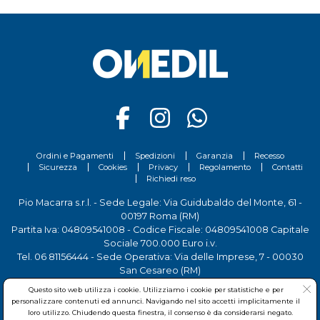
Ordini e Pagamenti
Spedizioni
Garanzia
Recesso
Sicurezza
Cookies
Privacy
Regolamento
Contatti
Richiedi reso
Pio Macarra s.r.l. - Sede Legale: Via Guidubaldo del Monte, 61 -
00197 Roma (RM)
Partita Iva: 04809541008 - Codice Fiscale: 04809541008 Capitale
Sociale 700.000 Euro i.v.
Tel.
06 81156444
- Sede Operativa: Via delle Imprese, 7 - 00030
San Cesareo (RM)
Questo sito web utilizza i cookie. Utilizziamo i cookie per statistiche e per
personalizzare contenuti ed annunci. Navigando nel sito accetti implicitamente il
loro utilizzo. Chiudendo questa finestra, il consenso è da considerarsi negato.