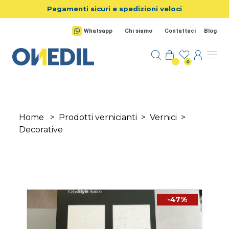
Salta al contenuto principale
Pagamenti sicuri e spedizioni veloci
Whatsapp
Chi siamo
Contattaci
Blog
0
Home
>
Prodotti vernicianti
>
Vernici
>
Decorative
-47%