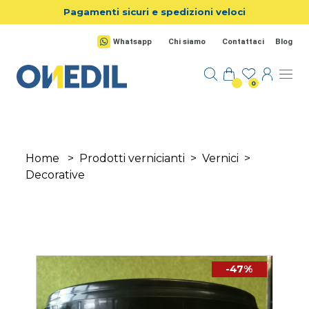
Salta al contenuto principale
Pagamenti sicuri e spedizioni veloci
Whatsapp
Chi siamo
Contattaci
Blog
0
Home
>
Prodotti vernicianti
>
Vernici
>
Decorative
-47%