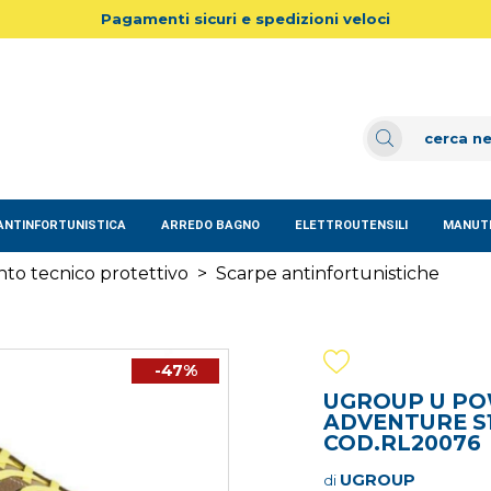
Pagamenti sicuri e spedizioni veloci
ANTINFORTUNISTICA
ARREDO BAGNO
ELETTROUTENSILI
MANUTE
to tecnico protettivo
>
Scarpe antinfortunistiche
-47%
UGROUP U PO
ADVENTURE S1
COD.RL20076
UGROUP
di