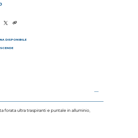
0
NA DISPONIBILE
 SCENDE
I
rata ultra traspiranti e puntale in alluminio,