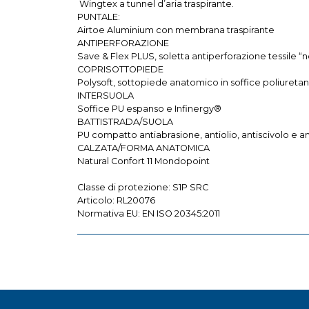
Wingtex a tunnel d’aria traspirante.
PUNTALE:
Airtoe Aluminium con membrana traspirante
ANTIPERFORAZIONE
Save & Flex PLUS, soletta antiperforazione tessile “
COPRISOTTOPIEDE
Polysoft, sottopiede anatomico in soffice poliuretan
INTERSUOLA
Soffice PU espanso e Infinergy®
BATTISTRADA/SUOLA
PU compatto antiabrasione, antiolio, antiscivolo e an
CALZATA/FORMA ANATOMICA
Natural Confort 11 Mondopoint
Classe di protezione: S1P SRC
Articolo: RL20076
Normativa EU: EN ISO 20345:2011