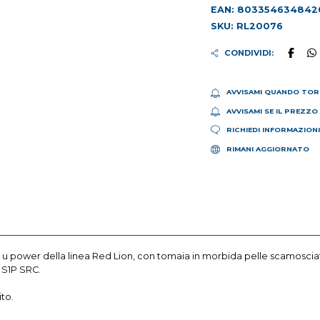
EAN: 803354634842
SKU: RL20076
CONDIVIDI:
AVVISAMI QUANDO TOR
AVVISAMI SE IL PREZZO
RICHIEDI INFORMAZION
RIMANI AGGIORNATO
power della linea Red Lion, con tomaia in morbida pelle scamosciata fo
 S1P SRC.
to.