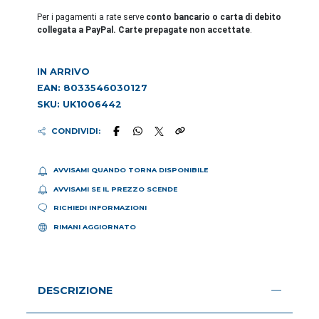
Per i pagamenti a rate serve
conto bancario o carta di debito
collegata a PayPal. Carte prepagate non accettate
.
IN ARRIVO
EAN: 8033546030127
SKU: UK1006442
CONDIVIDI:
AVVISAMI QUANDO TORNA DISPONIBILE
AVVISAMI SE IL PREZZO SCENDE
RICHIEDI INFORMAZIONI
RIMANI AGGIORNATO
DESCRIZIONE