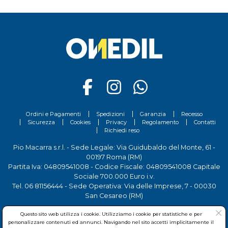
Ordini e Pagamenti
Spedizioni
Garanzia
Recesso
Sicurezza
Cookies
Privacy
Regolamento
Contatti
Richiedi reso
Pio Macarra s.r.l. - Sede Legale: Via Guidubaldo del Monte, 61 -
00197 Roma (RM)
Partita Iva: 04809541008 - Codice Fiscale: 04809541008 Capitale
Sociale 700.000 Euro i.v.
Tel.
06 81156444
- Sede Operativa: Via delle Imprese, 7 - 00030
San Cesareo (RM)
Questo sito web utilizza i cookie. Utilizziamo i cookie per statistiche e per
personalizzare contenuti ed annunci. Navigando nel sito accetti implicitamente il