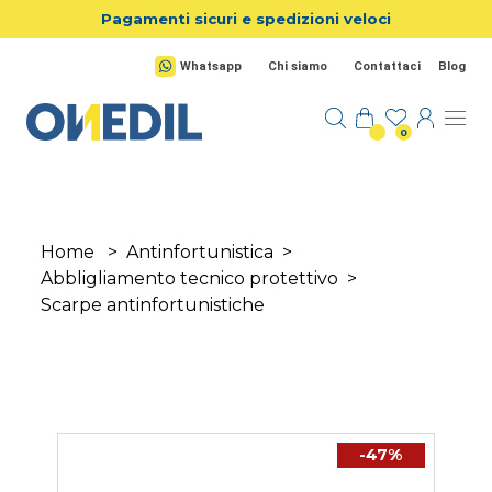
Salta al contenuto principale
Pagamenti sicuri e spedizioni veloci
Whatsapp
Chi siamo
Contattaci
Blog
0
Home
>
Antinfortunistica
>
Abbligliamento tecnico protettivo
>
Scarpe antinfortunistiche
-47%