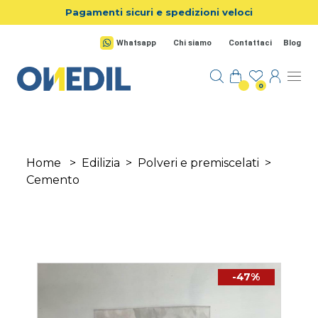
Salta al contenuto principale
Pagamenti sicuri e spedizioni veloci
Whatsapp
Chi siamo
Contattaci
Blog
0
Home
>
Edilizia
>
Polveri e premiscelati
>
Cemento
-47%