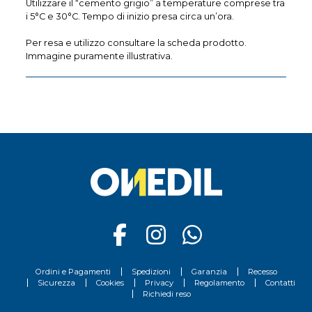
Utilizzare il “cemento grigio” a temperature comprese tra
i 5°C e 30°C. Tempo di inizio presa circa un’ora.
Per resa e utilizzo consultare la scheda prodotto.
Immagine puramente illustrativa.
Ordini e Pagamenti
Spedizioni
Garanzia
Recesso
Sicurezza
Cookies
Privacy
Regolamento
Contatti
Richiedi reso