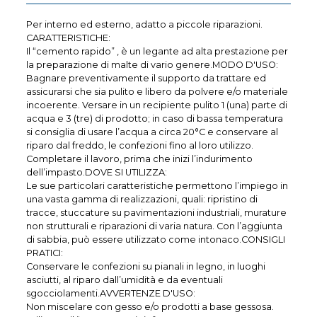
Per interno ed esterno, adatto a piccole riparazioni.
CARATTERISTICHE:
Il “cemento rapido” , è un legante ad alta prestazione per
la preparazione di malte di vario genere.MODO D'USO:
Bagnare preventivamente il supporto da trattare ed
assicurarsi che sia pulito e libero da polvere e/o materiale
incoerente. Versare in un recipiente pulito 1 (una) parte di
acqua e 3 (tre) di prodotto; in caso di bassa temperatura
si consiglia di usare l’acqua a circa 20°C e conservare al
riparo dal freddo, le confezioni fino al loro utilizzo.
Completare il lavoro, prima che inizi l’indurimento
dell’impasto.DOVE SI UTILIZZA:
Le sue particolari caratteristiche permettono l’impiego in
una vasta gamma di realizzazioni, quali: ripristino di
tracce, stuccature su pavimentazioni industriali, murature
non strutturali e riparazioni di varia natura. Con l’aggiunta
di sabbia, può essere utilizzato come intonaco.CONSIGLI
PRATICI:
Conservare le confezioni su pianali in legno, in luoghi
asciutti, al riparo dall’umidità e da eventuali
sgocciolamenti.AVVERTENZE D'USO:
Non miscelare con gesso e/o prodotti a base gessosa.