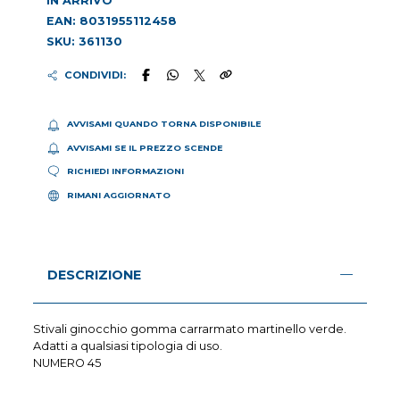
IN ARRIVO
EAN: 8031955112458
SKU: 361130
CONDIVIDI:
AVVISAMI QUANDO TORNA DISPONIBILE
AVVISAMI SE IL PREZZO SCENDE
RICHIEDI INFORMAZIONI
RIMANI AGGIORNATO
DESCRIZIONE
Stivali ginocchio gomma carrarmato martinello verde.
Adatti a qualsiasi tipologia di uso.
NUMERO 45