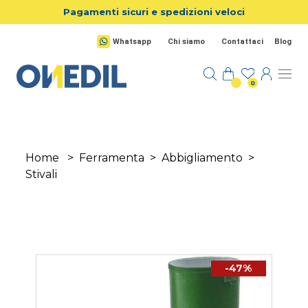
Salta al contenuto principale
Pagamenti sicuri e spedizioni veloci
Whatsapp
Chi siamo
Contattaci
Blog
0
Home
>
Ferramenta
>
Abbigliamento
>
Stivali
-47%