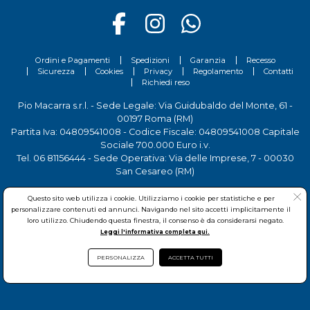
Ordini e Pagamenti
Spedizioni
Garanzia
Recesso
Sicurezza
Cookies
Privacy
Regolamento
Contatti
Richiedi reso
Pio Macarra s.r.l. - Sede Legale: Via Guidubaldo del Monte, 61 -
00197 Roma (RM)
Partita Iva: 04809541008 - Codice Fiscale: 04809541008 Capitale
Sociale 700.000 Euro i.v.
Tel.
06 81156444
- Sede Operativa: Via delle Imprese, 7 - 00030
San Cesareo (RM)
Questo sito web utilizza i cookie. Utilizziamo i cookie per statistiche e per
personalizzare contenuti ed annunci. Navigando nel sito accetti implicitamente il
loro utilizzo. Chiudendo questa finestra, il consenso è da considerarsi negato.
Leggi l'informativa completa qui.
© Pio Macarra s.r.l.
2026Copyright:
www.onedil.it
- All Rights
PERSONALIZZA
ACCETTA TUTTI
Reserved.