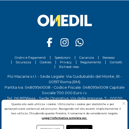
Ordini e Pagamenti
Spedizioni
Garanzia
Recesso
Sicurezza
Cookies
Privacy
Regolamento
Contatti
Richiedi reso
Pio Macarra s.r.l. - Sede Legale: Via Guidubaldo del Monte, 61 -
00197 Roma (RM)
Partita Iva: 04809541008 - Codice Fiscale: 04809541008 Capitale
Sociale 700.000 Euro i.v.
Tel.
06 81156444
- Sede Operativa: Via delle Imprese, 7 - 00030
San Cesareo (RM)
Questo sito web utilizza i cookie. Utilizziamo i cookie per statistiche e per
personalizzare contenuti ed annunci. Navigando nel sito accetti implicitamente il
loro utilizzo. Chiudendo questa finestra, il consenso è da considerarsi negato.
Leggi l'informativa completa qui.
PERSONALIZZA
ACCETTA TUTTI