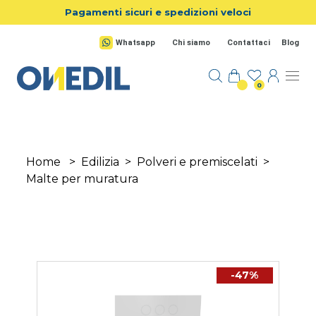
Salta al contenuto principale
Pagamenti sicuri e spedizioni veloci
Whatsapp
Chi siamo
Contattaci
Blog
0
Home
>
Edilizia
>
Polveri e premiscelati
>
Malte per muratura
-47%