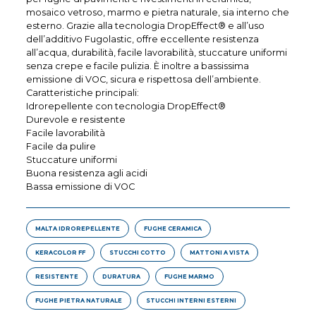
mosaico vetroso, marmo e pietra naturale, sia interno che
esterno. Grazie alla tecnologia DropEffect® e all’uso
dell’additivo Fugolastic, offre eccellente resistenza
all’acqua, durabilità, facile lavorabilità, stuccature uniformi
senza crepe e facile pulizia. È inoltre a bassissima
emissione di VOC, sicura e rispettosa dell’ambiente.
Caratteristiche principali:
Idrorepellente con tecnologia DropEffect®
Durevole e resistente
Facile lavorabilità
Facile da pulire
Stuccature uniformi
Buona resistenza agli acidi
Bassa emissione di VOC
MALTA IDROREPELLENTE
FUGHE CERAMICA
KERACOLOR FF
STUCCHI COTTO
MATTONI A VISTA
RESISTENTE
DURATURA
FUGHE MARMO
FUGHE PIETRA NATURALE
STUCCHI INTERNI ESTERNI