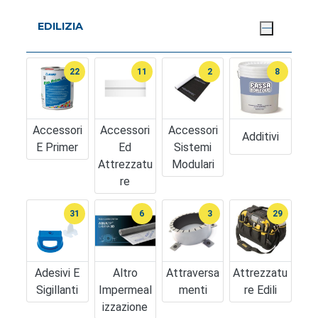
EDILIZIA
22
11
2
8
Accessori
Accessori
Accessori
Additivi
E Primer
Ed
Sistemi
Attrezzatu
Modulari
Re
31
6
3
29
Adesivi E
Altro
Attraversa
Attrezzatu
Sigillanti
Impermeal
Menti
Re Edili
Izzazione