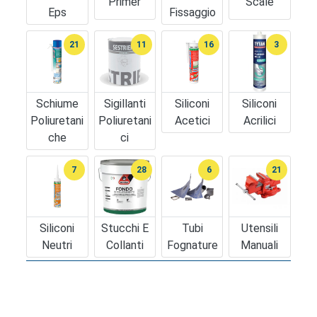
Primer
Scale
Eps
Fissaggio
21
11
16
3
Schiume
Sigillanti
Siliconi
Siliconi
Poliuretani
Poliuretani
Acetici
Acrilici
Che
Ci
7
28
6
21
Siliconi
Stucchi E
Tubi
Utensili
Neutri
Collanti
Fognature
Manuali