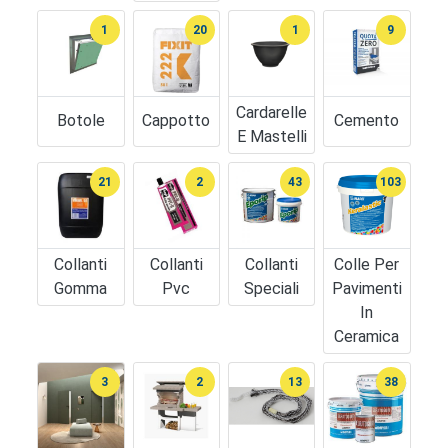
1
20
1
9
Cardarelle
Botole
Cappotto
Cemento
E Mastelli
21
2
43
103
Collanti
Collanti
Collanti
Colle Per
Gomma
Pvc
Speciali
Pavimenti
In
Ceramica
3
2
13
38