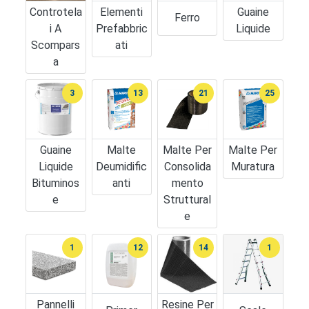
Controtela
Elementi
Guaine
Ferro
I A
Prefabbric
Liquide
Scompars
Ati
A
3
13
21
25
Guaine
Malte
Malte Per
Malte Per
Liquide
Deumidific
Consolida
Muratura
Bituminos
Anti
Mento
E
Struttural
E
1
12
14
1
Pannelli
Resine Per