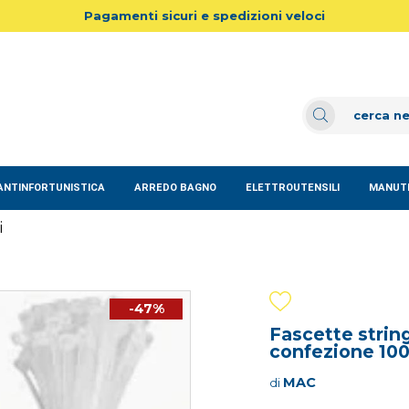
Pagamenti sicuri e spedizioni veloci
ANTINFORTUNISTICA
ARREDO BAGNO
ELETTROUTENSILI
MANUTE
i
-47%
Fascette strin
confezione 100
MAC
di