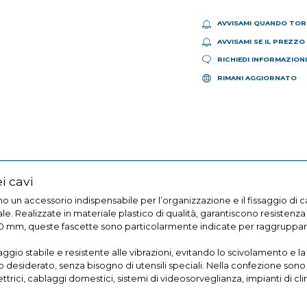
AVVISAMI QUANDO TOR
AVVISAMI SE IL PREZZO
RICHIEDI INFORMAZION
RIMANI AGGIORNATO
i cavi
no un accessorio indispensabile per l’organizzazione e il fissaggio di c
riale. Realizzate in materiale plastico di qualità, garantiscono resistenz
200 mm, queste fascette sono particolarmente indicate per raggruppar
aggio stabile e resistente alle vibrazioni, evitando lo scivolamento e la
gio desiderato, senza bisogno di utensili speciali. Nella confezione sono
ettrici, cablaggi domestici, sistemi di videosorveglianza, impianti di c