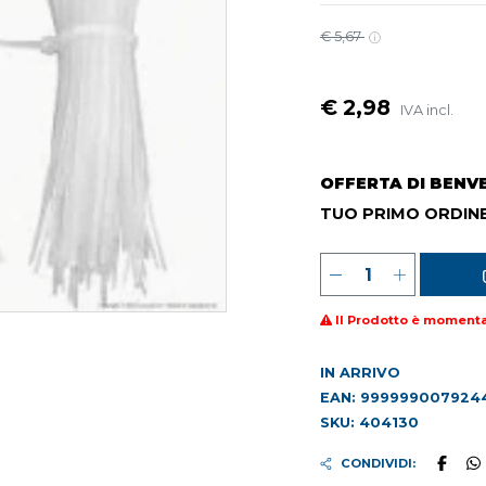
€ 5,67
€ 2,98
IVA incl.
OFFERTA DI BENV
TUO PRIMO ORDINE
Il Prodotto è moment
IN ARRIVO
EAN: 999999007924
SKU: 404130
CONDIVIDI: