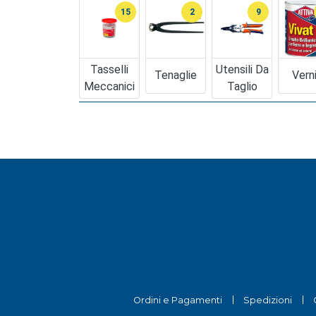
15
2
9
Tasselli
Utensili Da
Tenaglie
Verni
Meccanici
Taglio
Ordini e Pagamenti
Spedizioni