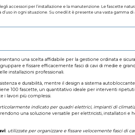
egli accessori per l’installazione e la manutenzione. Le fascette natur
 d’uso in ogni situazione. Su onedil.it è presente una vasta gamma di a
sentano una scelta affidabile per la gestione ordinata e sicura 
ppare e fissare efficacemente fasci di cavi di medie e grandi 
e installazioni professionali.
esistenza e durabilità, mentre il design a sistema autobloccant
iene 100 fascette, un quantitativo ideale per interventi ripet
e i lavori più complessi.
rticolarmente indicato per quadri elettrici, impianti di climati
le rendono una soluzione versatile per elettricisti, installatori e
avi
:
utilizzate per organizzare e fissare velocemente fasci di cavi