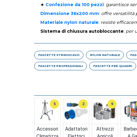
★
Confezione da 100 pezzi
:
garantisce sem
Dimensione 36x200 mm
:
offre versatili
Materiale nylon naturale
:
resiste efficace
Sistema di chiusura autobloccante
:
per 
FASCETTE STRINGICAVO
NYLON NATURALE
FAS
FASCETTE PROFESSIONALI
FASCETTE PER QUADRI
5
2
9
Accessori
Adattatori
Attrezzi
Barbe
Climatizza
Elettrici
Agricoli
A G