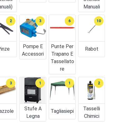
nuali)
Manuali
2
3
6
10
Pompe E
Punte Per
inze
Rabot
Accessori
Trapano E
Tassellato
Re
3
1
1
2
Stufe A
Tasselli
azzole
Tagliasiepi
Legna
Chimici