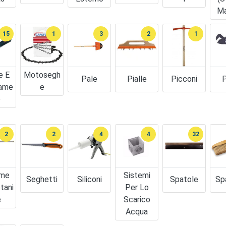
Ma
15
1
3
2
1
e E
Motosegh
Pale
Pialle
Picconi
P
iame
E
o
2
2
4
4
32
ume
Sistemi
Seghetti
Siliconi
Spatole
Sp
tani
Per Lo
e
Scarico
Acqua