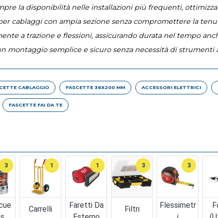
pre la disponibilità nelle installazioni più frequenti, ottimiz
tà per cablaggi con ampia sezione senza compromettere la tenu
mente a trazione e flessioni, assicurando durata nel tempo anch
un montaggio semplice e sicuro senza necessità di strumenti 
CETTE CABLAGGIO
FASCETTE 36X200 MM
ACCESSORI ELETTRICI
FASCETTE FAI DA TE
3
1
1
3
3
cue
Faretti Da
Flessimetr
F
Carrelli
Filtri
as
Esterno
I
(u