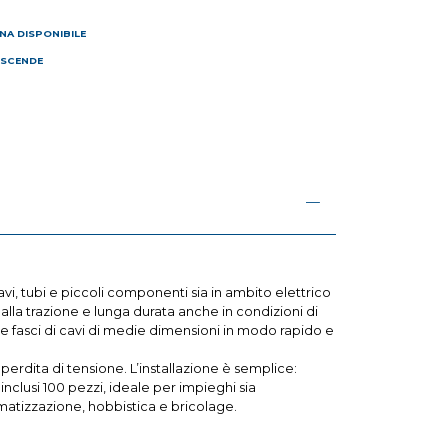
NA DISPONIBILE
 SCENDE
I
avi, tubi e piccoli componenti sia in ambito elettrico
a alla trazione e lunga durata anche in condizioni di
e fasci di cavi di medie dimensioni in modo rapido e
 perdita di tensione. L’installazione è semplice:
 inclusi 100 pezzi, ideale per impieghi sia
limatizzazione, hobbistica e bricolage.