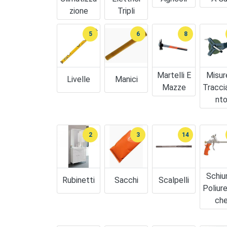
Zione
Tripli
5
6
8
Martelli E
Misur
Livelle
Manici
Mazze
Tracc
Nt
2
3
14
Schi
Rubinetti
Sacchi
Scalpelli
Poliure
Ch