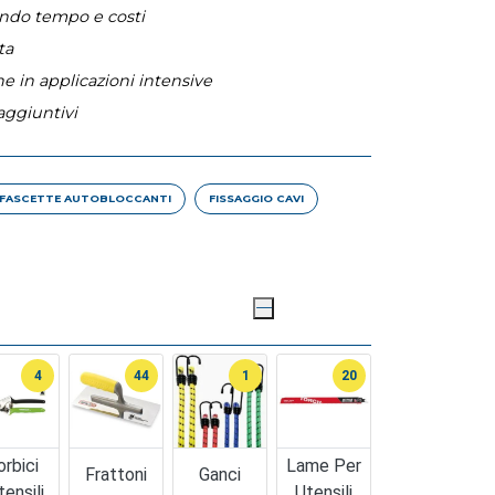
zando tempo e costi
ta
e in applicazioni intensive
aggiuntivi
FASCETTE AUTOBLOCCANTI
FISSAGGIO CAVI
4
44
1
20
orbici
Lame Per
Frattoni
Ganci
tensili
Utensili