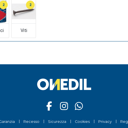
2
2
ci
Viti
Garanzia
Recesso
Sicurezza
Cookies
Privacy
Reg