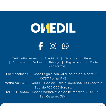
Ordini e Pagamenti
Spedizioni
Garanzia
Recesso
Sicurezza
Cookies
Privacy
Regolamento
Contatti
Richiedi reso
Pio Macarra s.r.l. - Sede Legale: Via Guidubaldo del Monte, 61 -
00197 Roma (RM)
Partita Iva: 04809541008 - Codice Fiscale: 04809541008 Capitale
Sociale 700.000 Euro i.v.
Tel.
06 81156444
- Sede Operativa: Via delle Imprese, 7 - 00030
San Cesareo (RM)