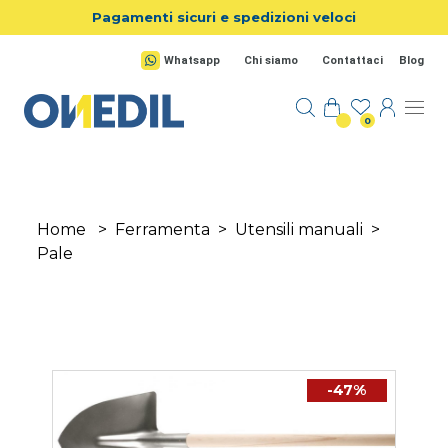
Salta al contenuto principale
Pagamenti sicuri e spedizioni veloci
Whatsapp
Chi siamo
Contattaci
Blog
0
Home
>
Ferramenta
>
Utensili manuali
>
Pale
-47%