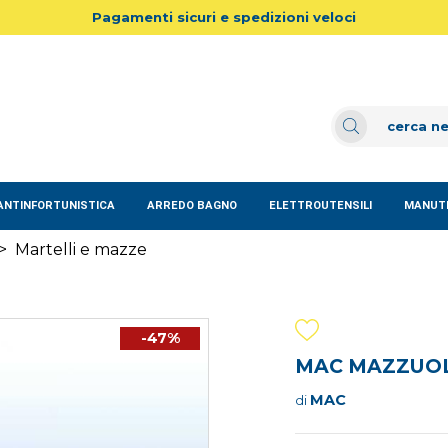
Pagamenti sicuri e spedizioni veloci
ANTINFORTUNISTICA
ARREDO BAGNO
ELETTROUTENSILI
MANUTE
>
Martelli e mazze
-47%
MAC MAZZUOL
MAC
di