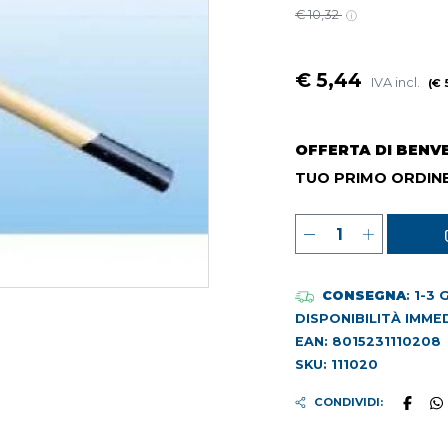
€ 10,32
€ 5,44
IVA incl.
(€ 
OFFERTA DI BENV
TUO PRIMO ORDINE
CONSEGNA
: 1-3
DISPONIBILITÀ IMME
EAN: 8015231110208
SKU: 111020
CONDIVIDI: