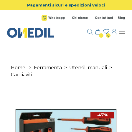
Salta al contenuto principale
Pagamenti sicuri e spedizioni veloci
Whatsapp
Chi siamo
Contattaci
Blog
0
Home
>
Ferramenta
>
Utensili manuali
>
Cacciaviti
-47%