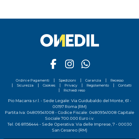
Ordini e Pagamenti
Spedizioni
Garanzia
Recesso
Sicurezza
Cookies
Privacy
Regolamento
Contatti
Richiedi reso
Pio Macarra s.r.l. - Sede Legale: Via Guidubaldo del Monte, 61 -
00197 Roma (RM)
Partita Iva: 04809541008 - Codice Fiscale: 04809541008 Capitale
Sociale 700.000 Euro i.v.
Tel.
06 81156444
- Sede Operativa: Via delle Imprese, 7 - 00030
San Cesareo (RM)