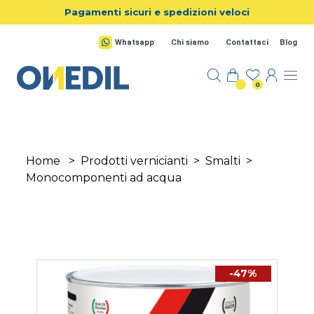
Salta al contenuto principale
Pagamenti sicuri e spedizioni veloci
Whatsapp
Chi siamo
Contattaci
Blog
0
Home
>
Prodotti vernicianti
>
Smalti
>
Monocomponenti ad acqua
-47%