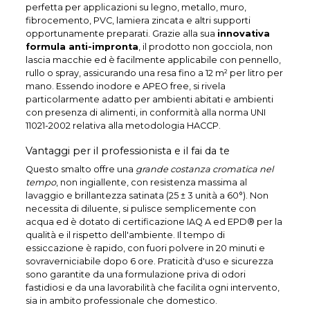
perfetta per applicazioni su legno, metallo, muro,
fibrocemento, PVC, lamiera zincata e altri supporti
opportunamente preparati. Grazie alla sua
innovativa
formula anti-impronta
, il prodotto non gocciola, non
lascia macchie ed è facilmente applicabile con pennello,
rullo o spray, assicurando una resa fino a 12 m² per litro per
mano. Essendo inodore e APEO free, si rivela
particolarmente adatto per ambienti abitati e ambienti
con presenza di alimenti, in conformità alla norma UNI
11021-2002 relativa alla metodologia HACCP.
Vantaggi per il professionista e il fai da te
Questo smalto offre una
grande costanza cromatica nel
tempo
, non ingiallente, con resistenza massima al
lavaggio e brillantezza satinata (25 ± 3 unità a 60°). Non
necessita di diluente, si pulisce semplicemente con
acqua ed è dotato di certificazione IAQ A ed EPD® per la
qualità e il rispetto dell'ambiente. Il tempo di
essiccazione è rapido, con fuori polvere in 20 minuti e
sovraverniciabile dopo 6 ore. Praticità d'uso e sicurezza
sono garantite da una formulazione priva di odori
fastidiosi e da una lavorabilità che facilita ogni intervento,
sia in ambito professionale che domestico.