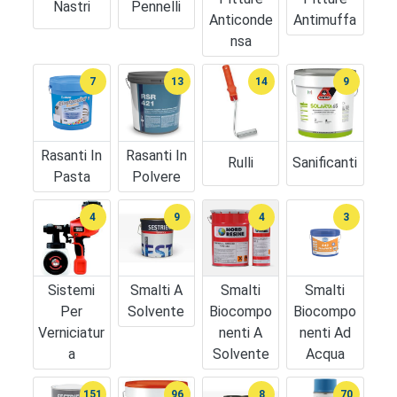
Nastri
Pennelli
Anticonde
Antimuffa
Nsa
7
13
14
9
Rasanti In
Rasanti In
Rulli
Sanificanti
Pasta
Polvere
4
9
4
3
Sistemi
Smalti A
Smalti
Smalti
Per
Solvente
Biocompo
Biocompo
Verniciatur
Nenti A
Nenti Ad
A
Solvente
Acqua
151
96
8
70