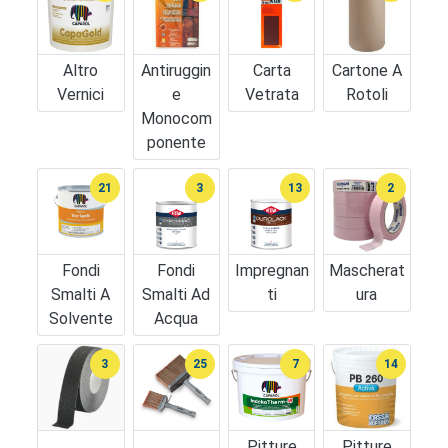
Altro
Antiruggin
Carta
Cartone A
Vernici
E
Vetrata
Rotoli
Monocom
Ponente
21
3
13
2
Fondi
Fondi
Impregnan
Mascherat
Smalti A
Smalti Ad
Ti
Ura
Solvente
Acqua
3
25
7
14
Pitture
Pitture