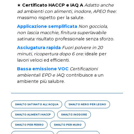
★
Certificato HACCP e IAQ A
Adatto anche
ad ambienti con alimenti, inodore, APEO free:
massimo rispetto per la salute.
Applicazione semplificata
Non gocciola,
non lascia macchie, finitura superlavabile
satinata:
risultato professionale senza sforzo.
Asciugatura rapida
Fuori polvere in 20
minuti, ricopertura dopo 6 ore:
ideale per
lavori veloci ed efficienti.
Bassa emissione VOC
Certificazioni
ambientali EPD e IAQ:
contribuisce a un
ambiente più salubre.
SMALTO SATINATO ALL'ACQUA
SMALTO NERO PER LEGNO
SMALTO ALIMENTI HACCP
SMALTO INODORE
SMALTO PER FERRO
SMALTO PER MURO