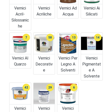
Vernici
Vernici
Vernici Ad
Vernici Ai
Acril-
Acriliche
Acqua
Silicati
Silossanic
He
7
58
13
14
Vernici Al
Vernici
Vernici Per
Vernici
Quarzo
Decorativ
Legno A
Pigmentat
E
Solventi
E A
Solvente
42
29
6
Vernici
Vernici
Vernici