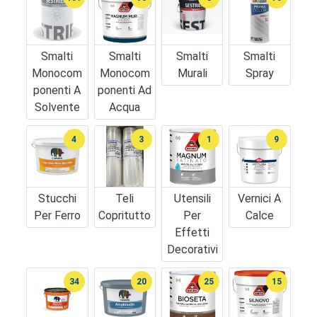
Smalti
Smalti
Smalti
Smalti
Monocom
Monocom
Murali
Spray
Ponenti A
Ponenti Ad
Solvente
Acqua
4
3
1
9
Stucchi
Teli
Utensili
Vernici A
Per Ferro
Copritutto
Per
Calce
Effetti
Decorativi
34
20
25
15