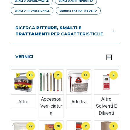
SMALTO SUPERLAVABILE
SMALTO ANTI IMPRONTA
SMALTO PROFESSIONALE
VERNICE SATINATA BOERO
RICERCA
PITTURE, SMALTI E
TRATTAMENTI
PER CARATTERISTICHE
VERNICI
15
2
11
2
Accessori
Altro
Altro
Additivi
Verniciatur
Solventi E
A
Diluenti
77
70
2
1