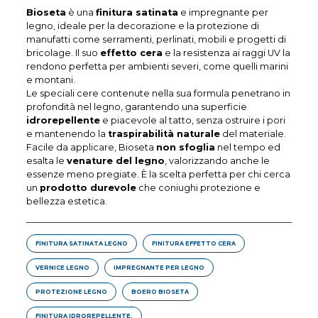
Bioseta
è una
finitura satinata
e impregnante per
legno, ideale per la decorazione e la protezione di
manufatti come serramenti, perlinati, mobili e progetti di
bricolage. Il suo
effetto cera
e la resistenza ai raggi UV la
rendono perfetta per ambienti severi, come quelli marini
e montani.
Le speciali cere contenute nella sua formula penetrano in
profondità nel legno, garantendo una superficie
idrorepellente
e piacevole al tatto, senza ostruire i pori
e mantenendo la
traspirabilità naturale
del materiale.
Facile da applicare, Bioseta
non sfoglia
nel tempo ed
esalta le
venature del legno
, valorizzando anche le
essenze meno pregiate. È la scelta perfetta per chi cerca
un
prodotto durevole
che coniughi protezione e
bellezza estetica.
FINITURA SATINATA LEGNO
FINITURA EFFETTO CERA
VERNICE LEGNO
IMPREGNANTE PER LEGNO
PROTEZIONE LEGNO
BOERO BIOSETA
FINITURA IDROREPELLENTE.