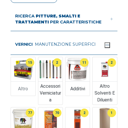
RICERCA
PITTURE, SMALTI E
TRATTAMENTI
PER CARATTERISTICHE
VERNICI
MANUTENZIONE SUPERFICI
15
2
11
2
Accessori
Altro
Altro
Additivi
Verniciatur
Solventi E
A
Diluenti
77
70
2
1