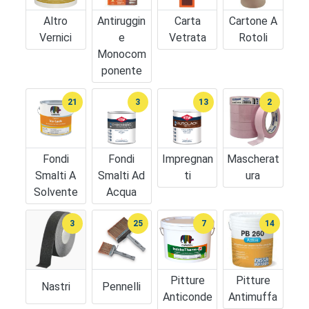
Altro
Antiruggin
Carta
Cartone A
Vernici
E
Vetrata
Rotoli
Monocom
Ponente
21
3
13
2
Fondi
Fondi
Impregnan
Mascherat
Smalti A
Smalti Ad
Ti
Ura
Solvente
Acqua
3
25
7
14
Pitture
Pitture
Nastri
Pennelli
Anticonde
Antimuffa