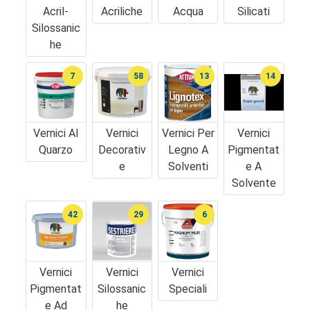
Acril-
Acriliche
Acqua
Silicati
Silossanic
He
7
58
13
14
Vernici Al
Vernici
Vernici Per
Vernici
Quarzo
Decorativ
Legno A
Pigmentat
E
Solventi
E A
Solvente
42
29
6
Vernici
Vernici
Vernici
Pigmentat
Silossanic
Speciali
E Ad
He