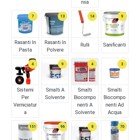
Nsa
7
13
14
9
Rasanti In
Rasanti In
Rulli
Sanificanti
Pasta
Polvere
4
9
4
3
Sistemi
Smalti A
Smalti
Smalti
Per
Solvente
Biocompo
Biocompo
Verniciatur
Nenti A
Nenti Ad
A
Solvente
Acqua
151
96
8
70