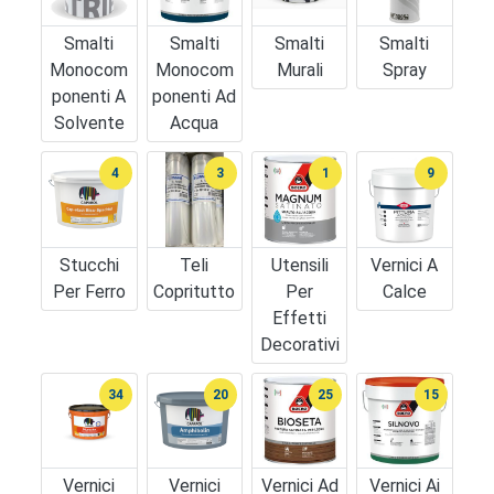
Smalti
Smalti
Smalti
Smalti
Monocom
Monocom
Murali
Spray
Ponenti A
Ponenti Ad
Solvente
Acqua
4
3
1
9
Stucchi
Teli
Utensili
Vernici A
Per Ferro
Copritutto
Per
Calce
Effetti
Decorativi
34
20
25
15
Vernici
Vernici
Vernici Ad
Vernici Ai