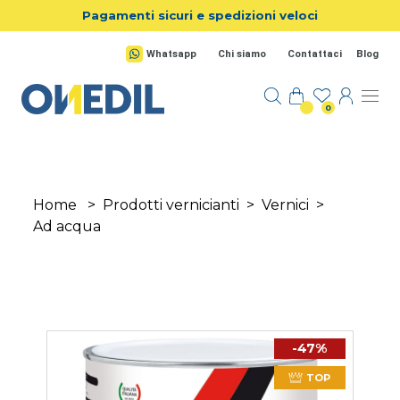
Salta al contenuto principale
Pagamenti sicuri e spedizioni veloci
Whatsapp
Chi siamo
Contattaci
Blog
0
Home
>
Prodotti vernicianti
>
Vernici
>
Ad acqua
-47%
TOP