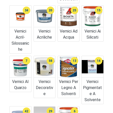
34
20
25
15
Vernici
Vernici
Vernici Ad
Vernici Ai
Acril-
Acriliche
Acqua
Silicati
Silossanic
He
7
58
13
14
Vernici Al
Vernici
Vernici Per
Vernici
Quarzo
Decorativ
Legno A
Pigmentat
E
Solventi
E A
Solvente
42
29
6