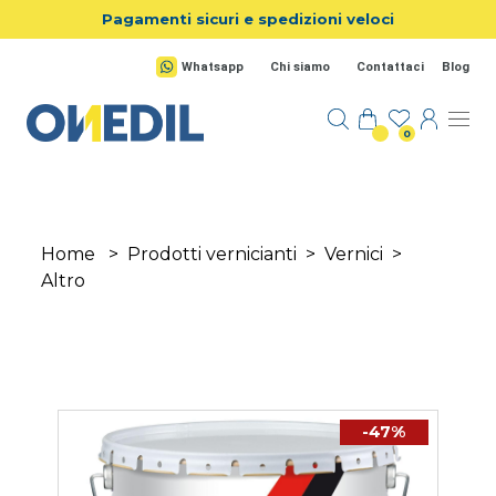
Salta al contenuto principale
Pagamenti sicuri e spedizioni veloci
Whatsapp
Chi siamo
Contattaci
Blog
0
Home
>
Prodotti vernicianti
>
Vernici
>
Altro
-47%