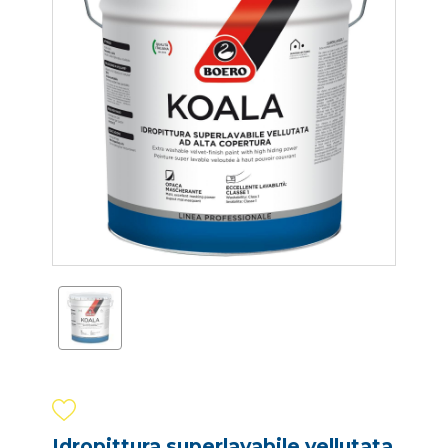
Idropittura superlavabile vellutata