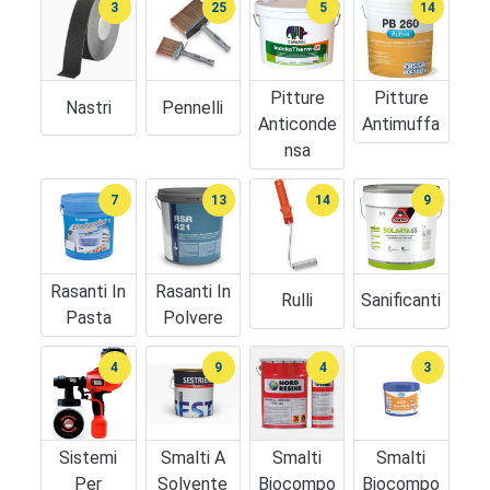
3
25
5
14
Pitture
Pitture
Nastri
Pennelli
Anticonde
Antimuffa
Nsa
7
13
14
9
Rasanti In
Rasanti In
Rulli
Sanificanti
Pasta
Polvere
4
9
4
3
Sistemi
Smalti A
Smalti
Smalti
Per
Solvente
Biocompo
Biocompo