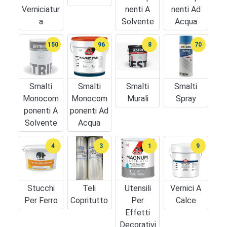
Verniciatur
Nenti A
Nenti Ad
A
Solvente
Acqua
150
96
8
70
Smalti
Smalti
Smalti
Smalti
Monocom
Monocom
Murali
Spray
Ponenti A
Ponenti Ad
Solvente
Acqua
4
3
1
9
Stucchi
Teli
Utensili
Vernici A
Per Ferro
Copritutto
Per
Calce
Effetti
Decorativi