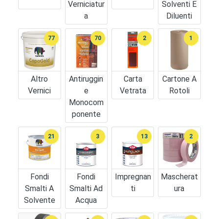
Verniciatur
Solventi E
A
Diluenti
77
70
2
1
Altro
Antiruggin
Carta
Cartone A
Vernici
E
Vetrata
Rotoli
Monocom
Ponente
21
3
13
2
Fondi
Fondi
Impregnan
Mascherat
Smalti A
Smalti Ad
Ti
Ura
Solvente
Acqua