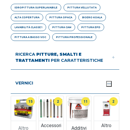
IDROPITTURA SUPERLAVABILE
PITTURA VELLUTATA
ALTA COPERTURA
PITTURA OPACA
BOERO KOALA
LAVABILITÀ CLASSE 1
PITTURA CAM
PITTURA EPD
PITTURA A BASSO VOC
PITTURA PROFESSIONALE
RICERCA
PITTURE, SMALTI E
TRATTAMENTI
PER CARATTERISTICHE
VERNICI
15
2
11
2
Accessori
Altro
Altro
Additivi