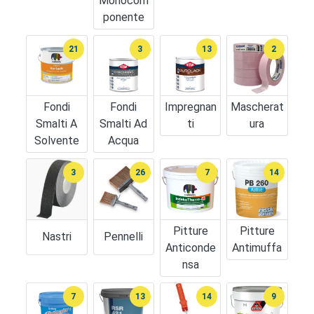
Monocom
Ponente
21
3
13
2
Fondi
Fondi
Impregnan
Mascherat
Smalti A
Smalti Ad
Ti
Ura
Solvente
Acqua
3
26
7
14
Pitture
Pitture
Nastri
Pennelli
Anticonde
Antimuffa
Nsa
7
13
14
9