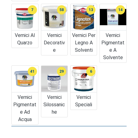
7
58
13
14
Vernici Al
Vernici
Vernici Per
Vernici
Quarzo
Decorativ
Legno A
Pigmentat
E
Solventi
E A
Solvente
41
29
6
Vernici
Vernici
Vernici
Pigmentat
Silossanic
Speciali
E Ad
He
Acqua