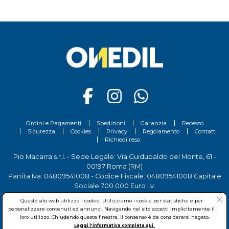
Ordini e Pagamenti
Spedizioni
Garanzia
Recesso
Sicurezza
Cookies
Privacy
Regolamento
Contatti
Richiedi reso
Pio Macarra s.r.l. - Sede Legale: Via Guidubaldo del Monte, 61 -
00197 Roma (RM)
Partita Iva: 04809541008 - Codice Fiscale: 04809541008 Capitale
Sociale 700.000 Euro i.v.
Tel.
06 81156444
- Sede Operativa: Via delle Imprese, 7 - 00030
Questo sito web utilizza i cookie. Utilizziamo i cookie per statistiche e per
San Cesareo (RM)
personalizzare contenuti ed annunci. Navigando nel sito accetti implicitamente il
loro utilizzo. Chiudendo questa finestra, il consenso è da considerarsi negato.
Leggi l'informativa completa qui.