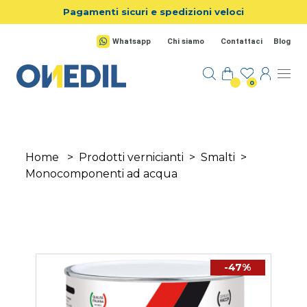
Salta al contenuto principale
Pagamenti sicuri e spedizioni veloci
Whatsapp
Chi siamo
Contattaci
Blog
0
Home
>
Prodotti vernicianti
>
Smalti
>
Monocomponenti ad acqua
-47%