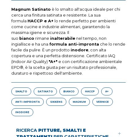
Magnum Satinato
è lo smalto all'acqua ideale per chi
cerca una finitura satinata e resistente. La sua
formula
HACCP e A+
lo rende perfetto per ambienti
come cucine e industrie alimentari, garantendo la
massima igiene e sicurezza. Il
suo
bianco
rimane
inalterabile
nel tempo, non
ingiallisce e ha una
formula anti-impronta
che lo rende
facile da pulire. È un prodotto
inodore
, con alta
copertura e una perfetta distensione. Certificato IAQ
(Indoor Air Quality)
"A+"
e con certificazione ambientale
EPD®, è la scelta giusta per un risultato professionale,
duraturo e rispettoso dell'ambiente.
SMALTO
SATINATO
BIANCO
HACCP
A+
ANTI-IMPRONTA
SIKKENS
MAGNUM
VERNICE
INODORE
RICERCA
PITTURE, SMALTI E
TRATTAMENTI
PER CARATTERISTICHE