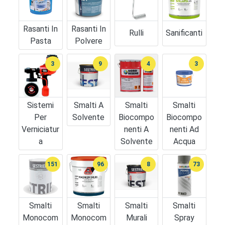
Rasanti In
Rasanti In
Rulli
Sanificanti
Pasta
Polvere
3
9
4
3
Sistemi
Smalti A
Smalti
Smalti
Per
Solvente
Biocompo
Biocompo
Verniciatur
Nenti A
Nenti Ad
A
Solvente
Acqua
151
96
8
73
Smalti
Smalti
Smalti
Smalti
Monocom
Monocom
Murali
Spray