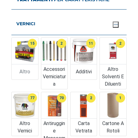
VERNICI
15
2
11
2
Accessori
Altro
Altro
Additivi
Verniciatur
Solventi E
A
Diluenti
77
70
2
1
Altro
Antiruggin
Carta
Cartone A
Vernici
E
Vetrata
Rotoli