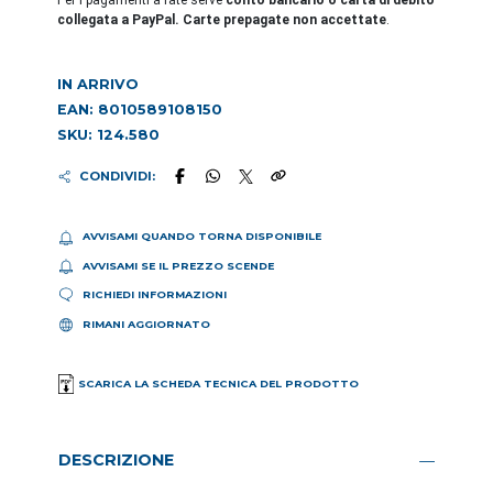
Per i pagamenti a rate serve
conto bancario o carta di debito
collegata a PayPal. Carte prepagate non accettate
.
IN ARRIVO
EAN: 8010589108150
SKU: 124.580
CONDIVIDI:
AVVISAMI QUANDO TORNA DISPONIBILE
AVVISAMI SE IL PREZZO SCENDE
RICHIEDI INFORMAZIONI
RIMANI AGGIORNATO
SCARICA LA SCHEDA TECNICA DEL PRODOTTO
DESCRIZIONE