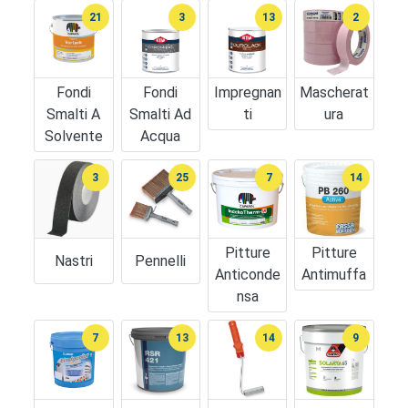
21
3
13
2
Fondi
Fondi
Impregnan
Mascherat
Smalti A
Smalti Ad
Ti
Ura
Solvente
Acqua
3
25
7
14
Pitture
Pitture
Nastri
Pennelli
Anticonde
Antimuffa
Nsa
7
13
14
9