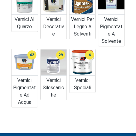
Vernici Al
Vernici
Vernici Per
Vernici
Quarzo
Decorativ
Legno A
Pigmentat
E
Solventi
E A
Solvente
42
29
6
Vernici
Vernici
Vernici
Pigmentat
Silossanic
Speciali
E Ad
He
Acqua