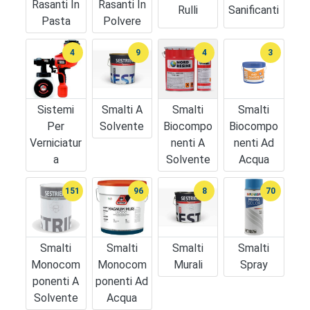
Rasanti In
Rasanti In
Rulli
Sanificanti
Pasta
Polvere
4
9
4
3
Sistemi
Smalti A
Smalti
Smalti
Per
Solvente
Biocompo
Biocompo
Verniciatur
Nenti A
Nenti Ad
A
Solvente
Acqua
151
96
8
70
Smalti
Smalti
Smalti
Smalti
Monocom
Monocom
Murali
Spray
Ponenti A
Ponenti Ad
Solvente
Acqua