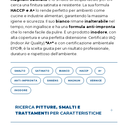
cerca una finitura satinata e resistente. La sua formula
HACCP e A+
lo rende perfetto per ambienti come
cucine e industrie alimentari, garantendo la massima
igiene e sicurezza. Il suo
bianco
rimane
inalterabile
nel
tempo, non ingiallisce e ha una
formula anti-impronta
che lo rende facile da pulire. È un prodotto
inodore
, con
alta copertura e una perfetta distensione. Certificato IAQ
(Indoor Air Quality)
"A+"
e con certificazione ambientale
EPD®, è la scelta giusta per un risultato professionale,
duraturo e rispettoso dell'ambiente.
SMALTO
SATINATO
BIANCO
HACCP
A+
ANTI-IMPRONTA
SIKKENS
MAGNUM
VERNICE
INODORE
RICERCA
PITTURE, SMALTI E
TRATTAMENTI
PER CARATTERISTICHE