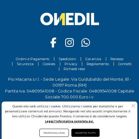
Ordini e Pagamenti
Spedizioni
Garanzia
Recesso
Sicurezza
Cookies
Privacy
Regolamento
Contatti
Richiedi reso
Pio Macarra s.r.l. - Sede Legale: Via Guidubaldo del Monte, 61 -
00197 Roma (RM)
Partita Iva: 04809541008 - Codice Fiscale: 04809541008 Capitale
Sociale 700.000 Euro i.v.
Tel.
06 81156444
- Sede Operativa: Via delle Imprese, 7 - 00030
Questo sito web utilizza i cookie. Utilizziamo i cookie per statistiche e per
San Cesareo (RM)
personalizzare contenuti ed annunci. Navigando nel sito accetti implicitamente il
loro utilizzo. Chiudendo questa finestra, il consenso è da considerarsi negato.
Leggi l'informativa completa qui.
PERSONALIZZA
ACCETTA TUTTI