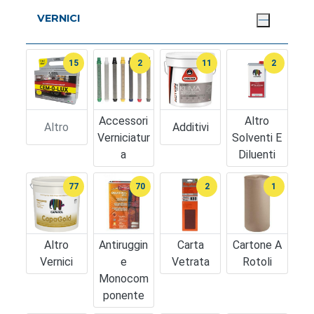
VERNICI
15
2
11
2
Accessori
Altro
Altro
Additivi
Verniciatur
Solventi E
A
Diluenti
77
70
2
1
Altro
Antiruggin
Carta
Cartone A
Vernici
E
Vetrata
Rotoli
Monocom
Ponente