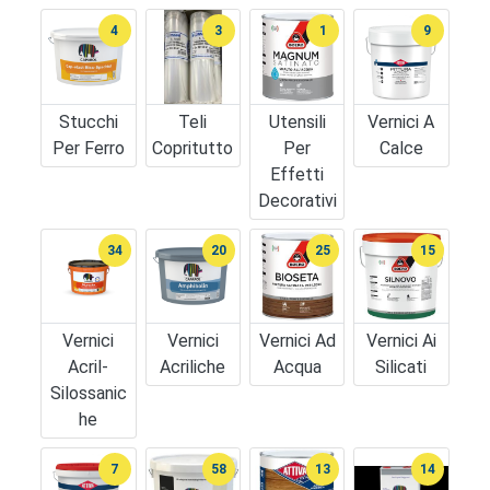
4
3
1
9
Stucchi
Teli
Utensili
Vernici A
Per Ferro
Copritutto
Per
Calce
Effetti
Decorativi
34
20
25
15
Vernici
Vernici
Vernici Ad
Vernici Ai
Acril-
Acriliche
Acqua
Silicati
Silossanic
He
7
58
13
14