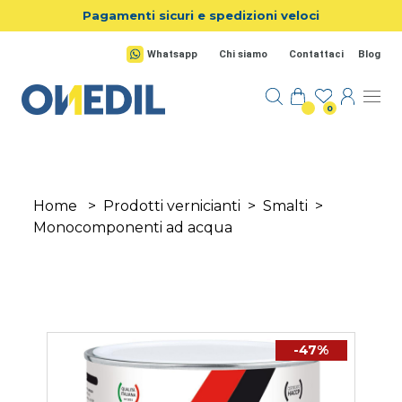
Salta al contenuto principale
Pagamenti sicuri e spedizioni veloci
Whatsapp
Chi siamo
Contattaci
Blog
0
Home
>
Prodotti vernicianti
>
Smalti
>
Monocomponenti ad acqua
-47%