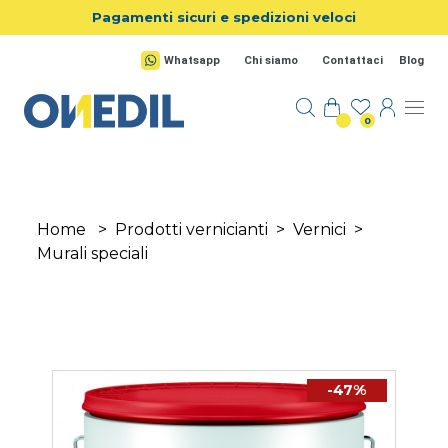
Salta al contenuto principale
Pagamenti sicuri e spedizioni veloci
Whatsapp
Chi siamo
Contattaci
Blog
0
Home
>
Prodotti vernicianti
>
Vernici
>
Murali speciali
-47%