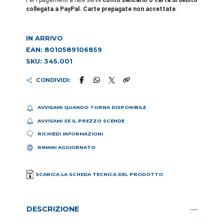
Per i pagamenti a rate serve
conto bancario o carta di debito
collegata a PayPal. Carte prepagate non accettate
.
IN ARRIVO
EAN: 8010589106859
SKU: 345.001
CONDIVIDI:
AVVISAMI QUANDO TORNA DISPONIBILE
AVVISAMI SE IL PREZZO SCENDE
RICHIEDI INFORMAZIONI
RIMANI AGGIORNATO
SCARICA LA SCHEDA TECNICA DEL PRODOTTO
DESCRIZIONE