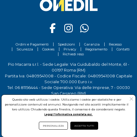
Ordini e Pagamenti
Spedizioni
Garanzia
Recesso
Sicurezza
Cookies
Privacy
Regolamento
Contatti
Richiedi reso
Pio Macarra s.r.l. - Sede Legale: Via Guidubaldo del Monte, 61 -
00197 Roma (RM)
Partita Iva: 04809541008 - Codice Fiscale: 04809541008 Capitale
Sociale 700.000 Euro i.v.
Tel.
06 81156444
- Sede Operativa: Via delle Imprese, 7 - 00030
San Cesareo (RM)
Questo sito web utilizza i cookie. Utilizziamo i cookie per statistiche e per
personalizzare contenuti ed annunci. Navigando nel sito accetti implicitamente il
loro utilizzo. Chiudendo questa finestra, il consenso è da considerarsi negato.
Leggi l'informativa completa qui.
PERSONALIZZA
ACCETTA TUTTI
© Pio Macarra s.r.l.
2026Copyright:
www.onedil.it
- All Rights
Reserved.