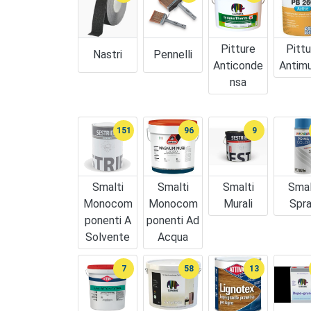
Pitture
Pittu
Nastri
Pennelli
Anticonde
Antim
Nsa
151
96
9
Smalti
Smalti
Smalti
Smal
Monocom
Monocom
Murali
Spr
Ponenti A
Ponenti Ad
Solvente
Acqua
7
58
13