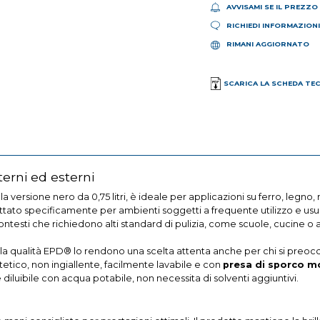
AVVISAMI SE IL PREZZO
RICHIEDI INFORMAZION
RIMANI AGGIORNATO
SCARICA LA SCHEDA TE
erni ed esterni
 versione nero da 0,75 litri, è ideale per applicazioni su ferro, legno
ato specificamente per ambienti soggetti a frequente utilizzo e usur
contesti che richiedono alti standard di pulizia, come scuole, cucine o
a qualità EPD® lo rendono una scelta attenta anche per chi si preoccupa
stetico, non ingiallente, facilmente lavabile e con
presa di sporco m
 diluibile con acqua potabile, non necessita di solventi aggiuntivi.