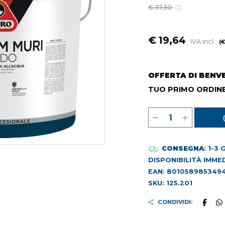
€ 37,30
€ 19,64
IVA incl.
(€
OFFERTA DI BENV
TUO PRIMO ORDINE
CONSEGNA
: 1-3
DISPONIBILITÀ IMME
EAN: 801058985349
SKU: 125.201
CONDIVIDI: