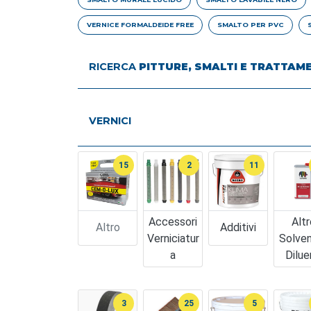
VERNICE FORMALDEIDE FREE
SMALTO PER PVC
RICERCA
PITTURE, SMALTI E TRATTAM
VERNICI
15
2
11
Accessori
Altr
Altro
Additivi
Verniciatur
Solven
A
Dilue
3
25
5