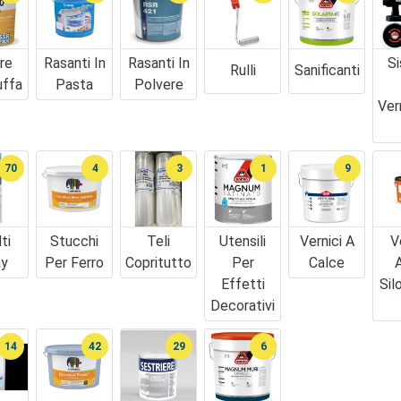
re
Rasanti In
Rasanti In
Si
Rulli
Sanificanti
uffa
Pasta
Polvere
Ver
70
4
3
1
9
ti
Stucchi
Teli
Utensili
Vernici A
V
ay
Per Ferro
Copritutto
Per
Calce
A
Effetti
Sil
Decorativi
14
42
29
6