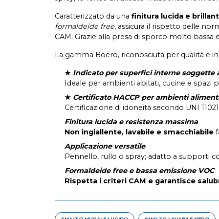
Caratterizzato da una
finitura lucida e brillan
formaldeide free
, assicura il rispetto delle n
CAM. Grazie alla presa di sporco molto bassa e a
La gamma Boero, riconosciuta per qualità e inn
★
Indicato per superfici interne soggette 
Ideale per ambienti abitati, cucine e spazi pu
★
Certificato HACCP per ambienti aliment
Certificazione di idoneità secondo UNI 11021
Finitura lucida e resistenza massima
Non ingiallente, lavabile e smacchiabile
f
Applicazione versatile
Pennello, rullo o spray; adatto a supporti 
Formaldeide free e bassa emissione VOC
Rispetta i criteri CAM e garantisce salub
SMALTO MURALE LUCIDO
SMALTO LAVABILE NERO