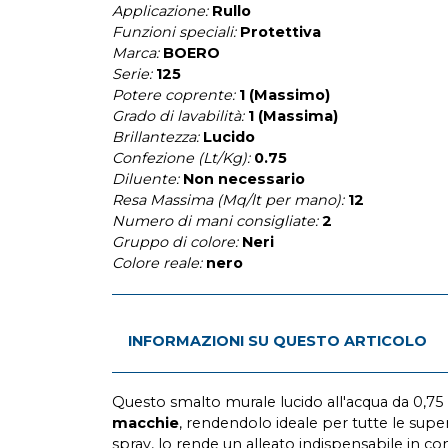
Applicazione:
Rullo
Funzioni speciali:
Protettiva
Marca:
BOERO
Serie:
125
Potere coprente:
1 (Massimo)
Grado di lavabilità:
1 (Massima)
Brillantezza:
Lucido
Confezione (Lt/Kg):
0.75
Diluente:
Non necessario
Resa Massima (Mq/lt per mano):
12
Numero di mani consigliate:
2
Gruppo di colore:
Neri
Colore reale:
nero
INFORMAZIONI SU QUESTO ARTICOLO
Questo smalto murale lucido all'acqua da 0,75 
macchie
, rendendolo ideale per tutte le super
spray, lo rende un alleato indispensabile in cont