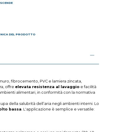
 SCENDE
I
CNICA DEL PRODOTTO
, muro, fibrocemento, PVC e lamiera zincata,
a, offre
elevata resistenza al lavaggio
e facilità
 ambienti alimentari, in conformità con la normativa
 della salubrità dell’aria negli ambienti interni. Lo
olto bassa
. L'applicazione è semplice e versatile: