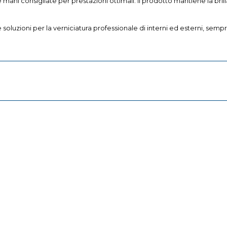
 mani consigliate per prestazioni ottimali. Il prodotto mantiene la b
ioni per la verniciatura professionale di interni ed esterni, sempre