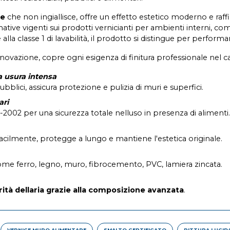
te
che non ingiallisce, offre un effetto estetico moderno e raff
ormative vigenti sui prodotti vernicianti per ambienti interni, 
lla classe 1 di lavabilità, il prodotto si distingue per perform
ovazione, copre ogni esigenza di finitura professionale nel ca
a usura intensa
bblici, assicura protezione e pulizia di muri e superfici.
ari
-2002 per una sicurezza totale nelluso in presenza di alimenti.
acilmente, protegge a lungo e mantiene l'estetica originale.
come ferro, legno, muro, fibrocemento, PVC, lamiera zincata.
rità dellaria grazie alla composizione avanzata
.
VERNICE MURO ALIMENTARE
SMALTO CERTIFICATO
PITTURA LUCIDA