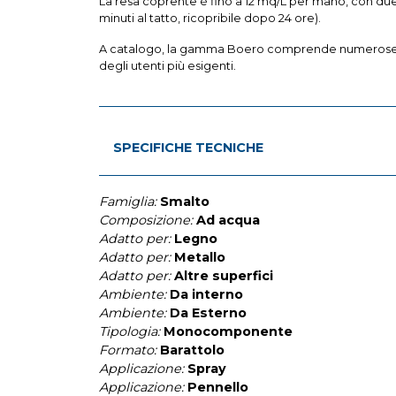
La resa coprente è fino a 12 mq/L per mano, con due
minuti al tatto, ricopribile dopo 24 ore).
A catalogo, la gamma Boero comprende numerose soluz
degli utenti più esigenti.
SPECIFICHE TECNICHE
Famiglia:
Smalto
Composizione:
Ad acqua
Adatto per:
Legno
Adatto per:
Metallo
Adatto per:
Altre superfici
Ambiente:
Da interno
Ambiente:
Da Esterno
Tipologia:
Monocomponente
Formato:
Barattolo
Applicazione:
Spray
Applicazione:
Pennello