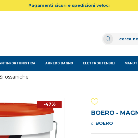
Pagamenti sicuri e spedizioni veloci
ANTINFORTUNISTICA
ARREDO BAGNO
ELETTROUTENSILI
MANUTE
Silossaniche
-47%
BOERO - MAGN
BOERO
di