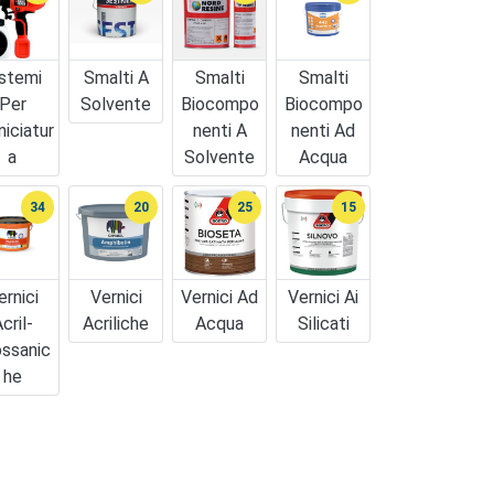
stemi
Smalti A
Smalti
Smalti
Per
Solvente
Biocompo
Biocompo
niciatur
Nenti A
Nenti Ad
A
Solvente
Acqua
34
20
25
15
ernici
Vernici
Vernici Ad
Vernici Ai
cril-
Acriliche
Acqua
Silicati
ossanic
He