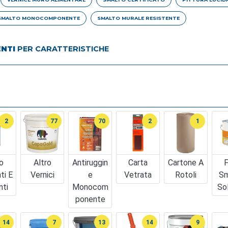
SMALTO MONOCOMPONENTE
SMALTO MURALE RESISTENTE
ENTI
PER CARATTERISTICHE
2
77
70
2
1
o
Altro
Antiruggin
Carta
Cartone A
F
ti E
Vernici
E
Vetrata
Rotoli
Sm
nti
Monocom
So
Ponente
14
7
13
14
9