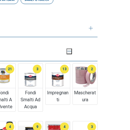
21
3
13
2
ondi
Fondi
Impregnan
Mascherat
alti A
Smalti Ad
Ti
Ura
lvente
Acqua
4
9
4
3