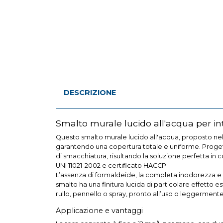
DESCRIZIONE
Smalto murale lucido all'acqua per int
Questo smalto murale lucido all'acqua, proposto nella
garantendo una copertura totale e uniforme. Progett
di smacchiatura, risultando la soluzione perfetta in 
UNI 11021-2002 e certificato HACCP.
L’assenza di formaldeide, la completa inodorezza e l
smalto ha una finitura lucida di particolare effetto e
rullo, pennello o spray, pronto all’uso o leggermente
Applicazione e vantaggi