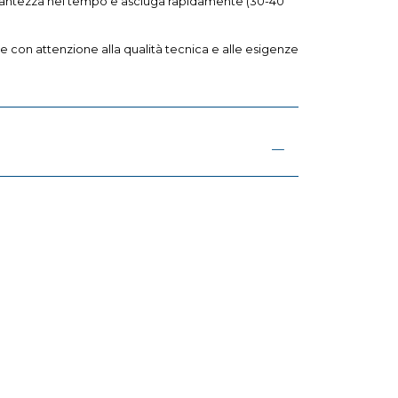
rillantezza nel tempo e asciuga rapidamente (30-40
 con attenzione alla qualità tecnica e alle esigenze