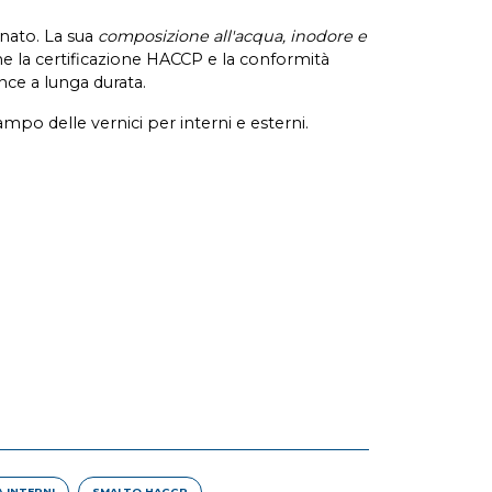
inato. La sua
composizione all'acqua, inodore e
come la certificazione HACCP e la conformità
ance a lunga durata.
mpo delle vernici per interni e esterni.
 INTERNI
SMALTO HACCP