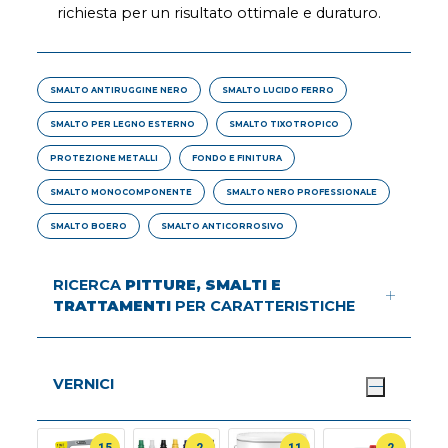
richiesta per un risultato ottimale e duraturo.
SMALTO ANTIRUGGINE NERO
SMALTO LUCIDO FERRO
SMALTO PER LEGNO ESTERNO
SMALTO TIXOTROPICO
PROTEZIONE METALLI
FONDO E FINITURA
SMALTO MONOCOMPONENTE
SMALTO NERO PROFESSIONALE
SMALTO BOERO
SMALTO ANTICORROSIVO
RICERCA
PITTURE, SMALTI E
TRATTAMENTI
PER CARATTERISTICHE
VERNICI
15
2
11
2