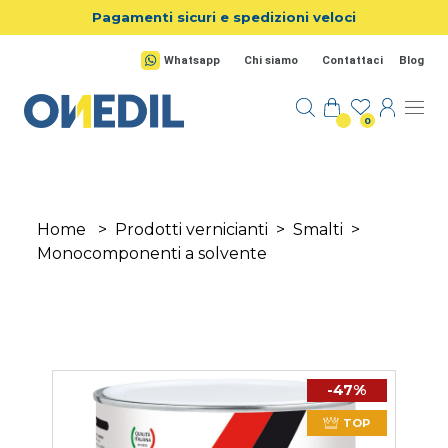
Salta al contenuto principale
Pagamenti sicuri e spedizioni veloci
Whatsapp
Chi siamo
Contattaci
Blog
0
Home
>
Prodotti vernicianti
>
Smalti
>
Monocomponenti a solvente
-47%
TOP