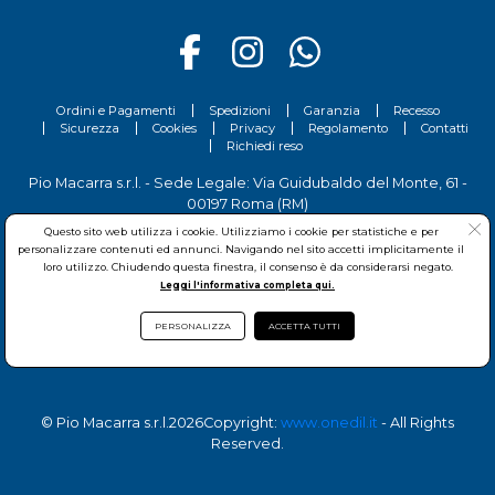
Ordini e Pagamenti
Spedizioni
Garanzia
Recesso
Sicurezza
Cookies
Privacy
Regolamento
Contatti
Richiedi reso
Pio Macarra s.r.l. - Sede Legale: Via Guidubaldo del Monte, 61 -
00197 Roma (RM)
Partita Iva: 04809541008 - Codice Fiscale: 04809541008 Capitale
Questo sito web utilizza i cookie. Utilizziamo i cookie per statistiche e per
Sociale 700.000 Euro i.v.
personalizzare contenuti ed annunci. Navigando nel sito accetti implicitamente il
Tel.
06 81156444
- Sede Operativa: Via delle Imprese, 7 - 00030
loro utilizzo. Chiudendo questa finestra, il consenso è da considerarsi negato.
San Cesareo (RM)
Leggi l'informativa completa qui.
PERSONALIZZA
ACCETTA TUTTI
© Pio Macarra s.r.l.
2026Copyright:
www.onedil.it
- All Rights
Reserved.