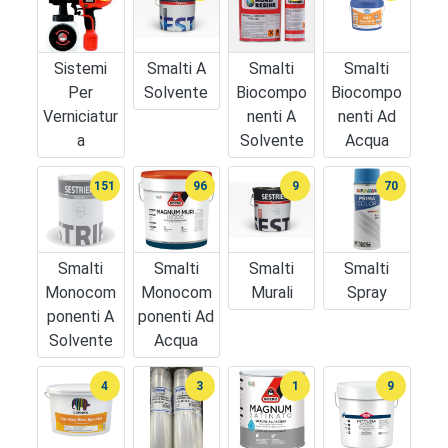
Sistemi
Smalti A
Smalti
Smalti
Per
Solvente
Biocompo
Biocompo
Verniciatur
Nenti A
Nenti Ad
A
Solvente
Acqua
151
96
9
70
Smalti
Smalti
Smalti
Smalti
Monocom
Monocom
Murali
Spray
Ponenti A
Ponenti Ad
Solvente
Acqua
4
3
1
9