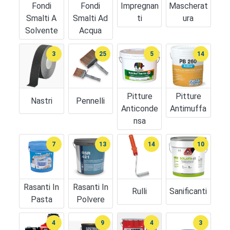
Fondi
Fondi
Impregnan
Mascherat
Smalti A
Smalti Ad
Ti
Ura
Solvente
Acqua
3
25
5
14
Pitture
Pitture
Nastri
Pennelli
Anticonde
Antimuffa
Nsa
7
13
14
10
Rasanti In
Rasanti In
Rulli
Sanificanti
Pasta
Polvere
4
9
4
3