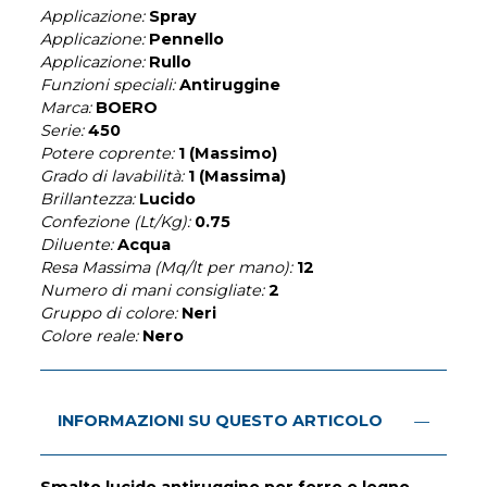
Applicazione:
Spray
Applicazione:
Pennello
Applicazione:
Rullo
Funzioni speciali:
Antiruggine
Marca:
BOERO
Serie:
450
Potere coprente:
1 (Massimo)
Grado di lavabilità:
1 (Massima)
Brillantezza:
Lucido
Confezione (Lt/Kg):
0.75
Diluente:
Acqua
Resa Massima (Mq/lt per mano):
12
Numero di mani consigliate:
2
Gruppo di colore:
Neri
Colore reale:
Nero
INFORMAZIONI SU QUESTO ARTICOLO
Smalto lucido antiruggine per ferro e legno