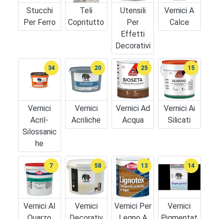
Stucchi
Teli
Utensili
Vernici A
Per Ferro
Copritutto
Per
Calce
Effetti
Decorativi
34
20
25
15
Vernici
Vernici
Vernici Ad
Vernici Ai
Acril-
Acriliche
Acqua
Silicati
Silossanic
He
7
58
13
14
Vernici Al
Vernici
Vernici Per
Vernici
Quarzo
Decorativ
Legno A
Pigmentat