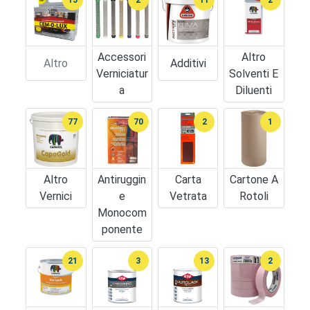
Accessori
Altro
Altro
Additivi
Verniciatur
Solventi E
A
Diluenti
77
70
2
1
Altro
Antiruggin
Carta
Cartone A
Vernici
E
Vetrata
Rotoli
Monocom
Ponente
21
3
13
2