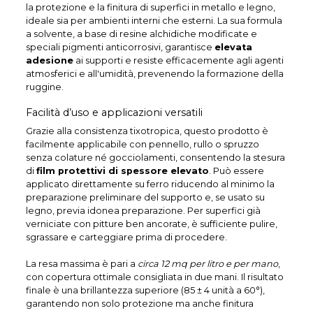
la protezione e la finitura di superfici in metallo e legno,
ideale sia per ambienti interni che esterni. La sua formula
a solvente, a base di resine alchidiche modificate e
speciali pigmenti anticorrosivi, garantisce
elevata
adesione
ai supporti e resiste efficacemente agli agenti
atmosferici e all'umidità, prevenendo la formazione della
ruggine.
Facilità d’uso e applicazioni versatili
Grazie alla consistenza tixotropica, questo prodotto è
facilmente applicabile con pennello, rullo o spruzzo
senza colature né gocciolamenti, consentendo la stesura
di
film protettivi di spessore elevato
. Può essere
applicato direttamente su ferro riducendo al minimo la
preparazione preliminare del supporto e, se usato su
legno, previa idonea preparazione. Per superfici già
verniciate con pitture ben ancorate, è sufficiente pulire,
sgrassare e carteggiare prima di procedere.
La resa massima è pari a
circa 12 mq per litro e per mano
,
con copertura ottimale consigliata in due mani. Il risultato
finale è una brillantezza superiore (85 ± 4 unità a 60°),
garantendo non solo protezione ma anche finitura