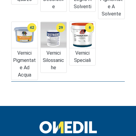
E
Solventi
E A
Solvente
42
29
6
Vernici
Vernici
Vernici
Pigmentat
Silossanic
Speciali
E Ad
He
Acqua