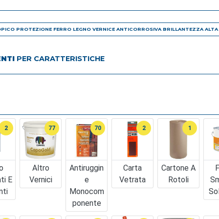
PICO PROTEZIONE FERRO LEGNO VERNICE ANTICORROSIVA BRILLANTEZZA ALT
ENTI
PER CARATTERISTICHE
2
77
70
2
1
o
Altro
Antiruggin
Carta
Cartone A
F
ti E
Vernici
E
Vetrata
Rotoli
Sm
nti
Monocom
So
Ponente