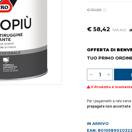
€ 110,95
€ 58,42
IVA incl.
(
OFFERTA DI BENV
TUO PRIMO ORDINE
Il Prodotto è moment
Per i pagamenti a rate serve
prepagate non accettate
.
IN ARRIVO
EAN: 801058902032