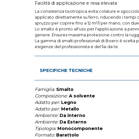
Facilità di applicazione e resa elevata
La consistenza tixotropica evita colature e sgoccio
applicato direttamente su ferro, riducendo i tempi di
spruzzo per coprire fino a 12 m²/l per mano, con due 
Lo smalto è pronto all'uso per l'applicazione a pennel
genere. Ensures massima protezione contro la ruggin
La gamma di smalti professionali di Boero è scelta per 
esigenze del professionista e del fai da te.
SPECIFICHE TECNICHE
Famiglia:
Smalto
Composizione:
A solvente
Adatto per:
Legno
Adatto per:
Metallo
Ambiente:
Da interno
Ambiente:
Da Esterno
Tipologia:
Monocomponente
Formato:
Barattolo