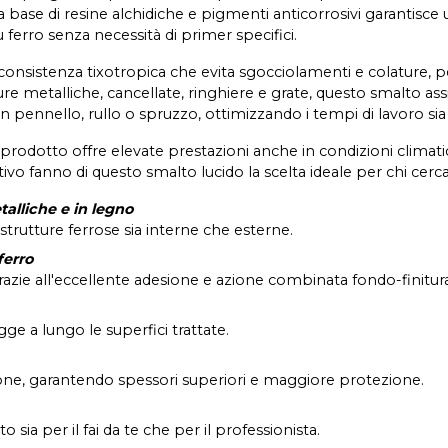
se di resine alchidiche e pigmenti anticorrosivi garantisce u
 ferro senza necessità di primer specifici.
a consistenza tixotropica che evita sgocciolamenti e colature
ture metalliche, cancellate, ringhiere e grate, questo smalto
n pennello, rullo o spruzzo, ottimizzando i tempi di lavoro sia
 prodotto offre elevate prestazioni anche in condizioni climatic
o fanno di questo smalto lucido la scelta ideale per chi cerca 
alliche e in legno
 strutture ferrose sia interne che esterne.
ferro
razie all'eccellente adesione e azione combinata fondo-finitura
ge a lungo le superfici trattate.
one, garantendo spessori superiori e maggiore protezione.
o sia per il fai da te che per il professionista.