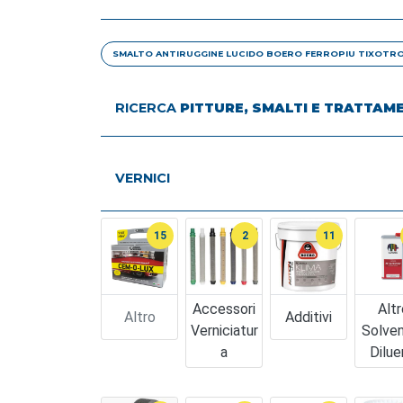
SMALTO ANTIRUGGINE LUCIDO BOERO FERROPIU TIXOTRO
RICERCA
PITTURE, SMALTI E TRATTAM
VERNICI
15
2
11
Accessori
Altr
Altro
Additivi
Verniciatur
Solven
A
Dilue