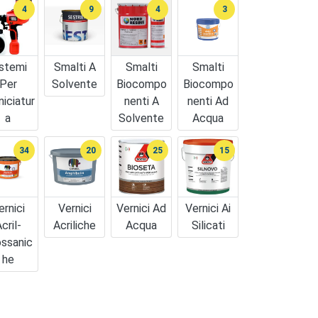
4
9
4
3
stemi
Smalti A
Smalti
Smalti
Per
Solvente
Biocompo
Biocompo
niciatur
Nenti A
Nenti Ad
A
Solvente
Acqua
34
20
25
15
ernici
Vernici
Vernici Ad
Vernici Ai
cril-
Acriliche
Acqua
Silicati
ossanic
He