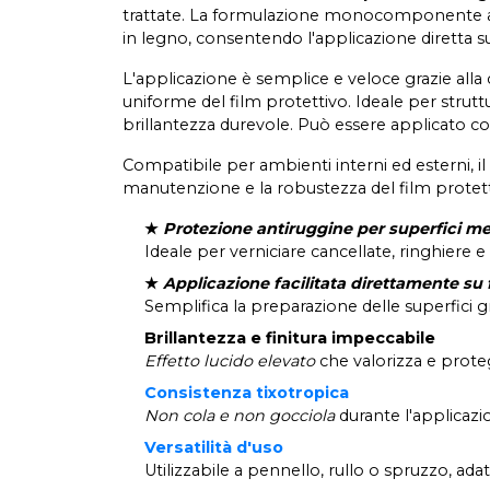
trattate. La formulazione monocomponente a ba
in legno, consentendo l'applicazione diretta su
L'applicazione è semplice e veloce grazie all
uniforme del film protettivo. Ideale per strut
brillantezza durevole. Può essere applicato co
Compatibile per ambienti interni ed esterni, il
manutenzione e la robustezza del film protettiv
★
Protezione antiruggine per superfici met
Ideale per verniciare cancellate, ringhiere e
★
Applicazione facilitata direttamente su 
Semplifica la preparazione delle superfici g
Brillantezza e finitura impeccabile
Effetto lucido elevato
che valorizza e proteg
Consistenza tixotropica
Non cola e non gocciola
durante l'applicazi
Versatilità d'uso
Utilizzabile a pennello, rullo o spruzzo, adatt