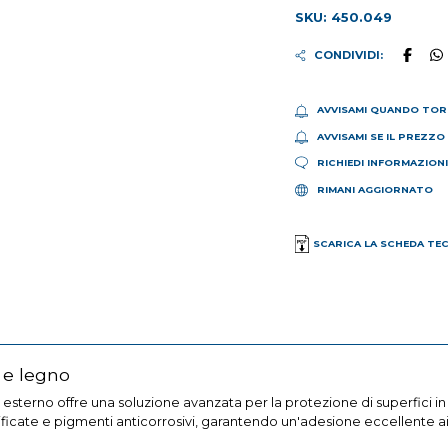
SKU: 450.049
CONDIVIDI:
AVVISAMI QUANDO TOR
AVVISAMI SE IL PREZZO
RICHIEDI INFORMAZION
RIMANI AGGIORNATO
SCARICA LA SCHEDA TE
 e legno
 esterno offre una soluzione avanzata per la protezione di superfici 
ificate e pigmenti anticorrosivi, garantendo un'adesione eccellente ai 