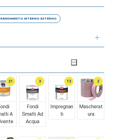
A RENDIMENTO INTERNO ESTERNO
21
3
13
2
ondi
Fondi
Impregnan
Mascherat
alti A
Smalti Ad
Ti
Ura
lvente
Acqua