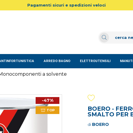
Pagamenti sicuri e spedizioni veloci
ANTINFORTUNISTICA
ARREDO BAGNO
ELETTROUTENSILI
MANUTE
Monocomponenti a solvente
-47%
BOERO - FERR
TOP
SMALTO PER E
BOERO
di