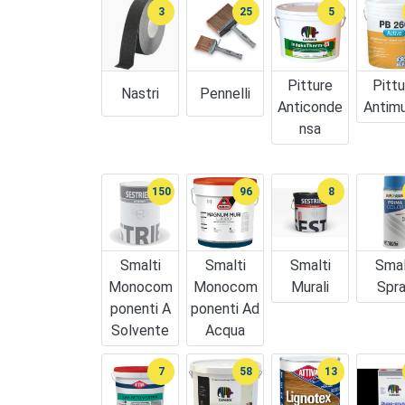
3
25
5
Pitture
Pittu
Nastri
Pennelli
Anticonde
Antim
Nsa
150
96
8
Smalti
Smalti
Smalti
Smal
Monocom
Monocom
Murali
Spr
Ponenti A
Ponenti Ad
Solvente
Acqua
7
58
13