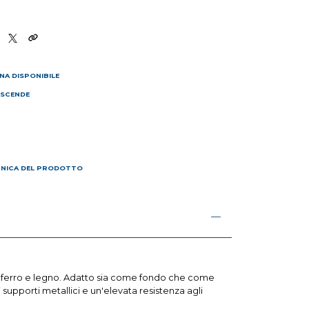
NA DISPONIBILE
 SCENDE
I
CNICA DEL PRODOTTO
in ferro e legno. Adatto sia come fondo che come
supporti metallici e un'elevata resistenza agli