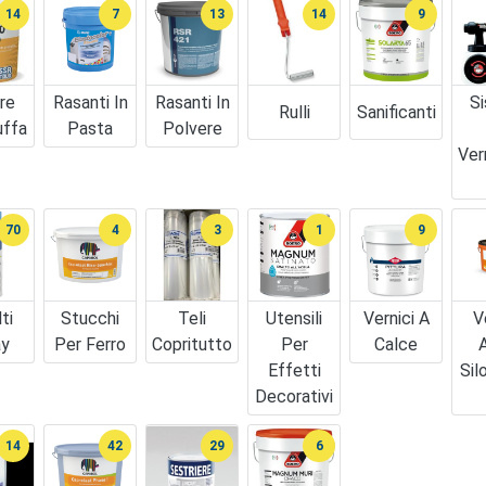
14
7
13
14
9
re
Rasanti In
Rasanti In
Si
Rulli
Sanificanti
uffa
Pasta
Polvere
Ver
70
4
3
1
9
ti
Stucchi
Teli
Utensili
Vernici A
V
ay
Per Ferro
Copritutto
Per
Calce
A
Effetti
Sil
Decorativi
14
42
29
6