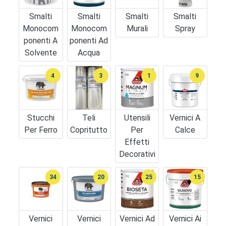
Smalti
Smalti
Smalti
Smalti
Monocom
Monocom
Murali
Spray
Ponenti A
Ponenti Ad
Solvente
Acqua
4
3
1
9
Stucchi
Teli
Utensili
Vernici A
Per Ferro
Copritutto
Per
Calce
Effetti
Decorativi
34
20
25
15
Vernici
Vernici
Vernici Ad
Vernici Ai