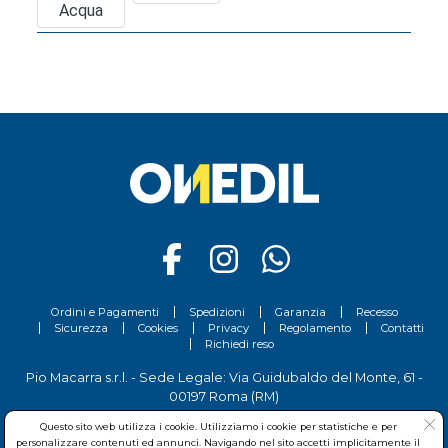
Acqua
Ordini e Pagamenti
Spedizioni
Garanzia
Recesso
Sicurezza
Cookies
Privacy
Regolamento
Contatti
Richiedi reso
Pio Macarra s.r.l. - Sede Legale: Via Guidubaldo del Monte, 61 -
00197 Roma (RM)
Partita Iva: 04809541008 - Codice Fiscale: 04809541008 Capitale
Questo sito web utilizza i cookie. Utilizziamo i cookie per statistiche e per
Sociale 700.000 Euro i.v.
personalizzare contenuti ed annunci. Navigando nel sito accetti implicitamente il