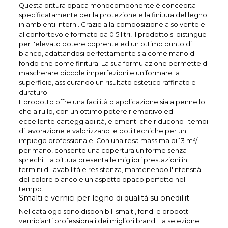
Questa pittura opaca monocomponente è concepita
specificatamente per la protezione e la finitura del legno
in ambienti interni. Grazie alla composizione a solvente e
al confortevole formato da 0.5 litri, il prodotto si distingue
per l'elevato potere coprente ed un ottimo punto di
bianco, adattandosi perfettamente sia come mano di
fondo che come finitura. La sua formulazione permette di
mascherare piccole imperfezioni e uniformare la
superficie, assicurando un risultato estetico raffinato e
duraturo.
Il prodotto offre una facilità d'applicazione sia a pennello
che a rullo, con un ottimo potere riempitivo ed
eccellente carteggiabilità, elementi che riducono i tempi
di lavorazione e valorizzano le doti tecniche per un
impiego professionale. Con una resa massima di 13 m²/l
per mano, consente una copertura uniforme senza
sprechi. La pittura presenta le migliori prestazioni in
termini di lavabilità e resistenza, mantenendo l'intensità
del colore bianco e un aspetto opaco perfetto nel
tempo.
Smalti e vernici per legno di qualità su onedil.it
Nel catalogo sono disponibili smalti, fondi e prodotti
vernicianti professionali dei migliori brand. La selezione