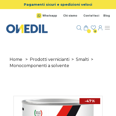
Salta al contenuto principale
Pagamenti sicuri e spedizioni veloci
Whatsapp
Chi siamo
Contattaci
Blog
0
Home
>
Prodotti vernicianti
>
Smalti
>
Monocomponenti a solvente
-47%