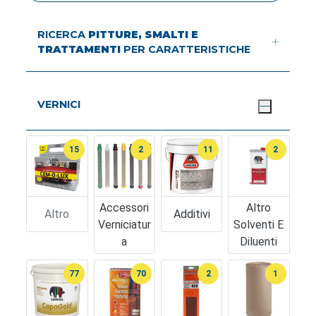
RICERCA
PITTURE, SMALTI E
TRATTAMENTI
PER CARATTERISTICHE
VERNICI
15
2
11
2
Accessori
Altro
Altro
Additivi
Verniciatur
Solventi E
A
Diluenti
77
70
2
1