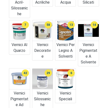
Acril-
Acriliche
Acqua
Silicati
Silossanic
He
7
58
13
14
Vernici Al
Vernici
Vernici Per
Vernici
Quarzo
Decorativ
Legno A
Pigmentat
E
Solventi
E A
Solvente
42
29
6
Vernici
Vernici
Vernici
Pigmentat
Silossanic
Speciali
E Ad
He