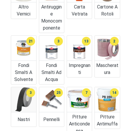
Altro
Antiruggin
Carta
Cartone A
Vernici
E
Vetrata
Rotoli
Monocom
Ponente
21
3
13
2
Fondi
Fondi
Impregnan
Mascherat
Smalti A
Smalti Ad
Ti
Ura
Solvente
Acqua
3
25
7
14
Pitture
Pitture
Nastri
Pennelli
Anticonde
Antimuffa
Nsa