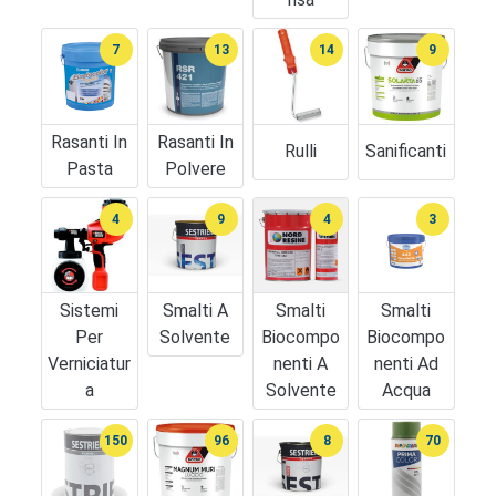
7
13
14
9
Rasanti In
Rasanti In
Rulli
Sanificanti
Pasta
Polvere
4
9
4
3
Sistemi
Smalti A
Smalti
Smalti
Per
Solvente
Biocompo
Biocompo
Verniciatur
Nenti A
Nenti Ad
A
Solvente
Acqua
150
96
8
70