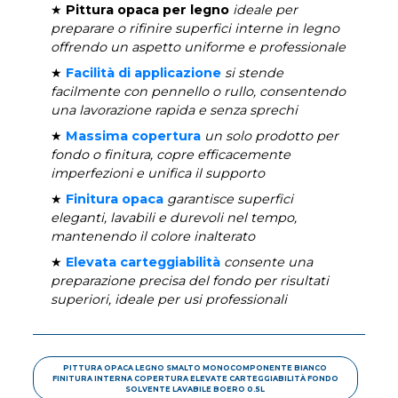
★
Pittura opaca per legno
ideale per
preparare o rifinire superfici interne in legno
offrendo un aspetto uniforme e professionale
★
Facilità di applicazione
si stende
facilmente con pennello o rullo, consentendo
una lavorazione rapida e senza sprechi
★
Massima copertura
un solo prodotto per
fondo o finitura, copre efficacemente
imperfezioni e unifica il supporto
★
Finitura opaca
garantisce superfici
eleganti, lavabili e durevoli nel tempo,
mantenendo il colore inalterato
★
Elevata carteggiabilità
consente una
preparazione precisa del fondo per risultati
superiori, ideale per usi professionali
PITTURA OPACA LEGNO SMALTO MONOCOMPONENTE BIANCO
FINITURA INTERNA COPERTURA ELEVATE CARTEGGIABILITÀ FONDO
SOLVENTE LAVABILE BOERO 0.5L