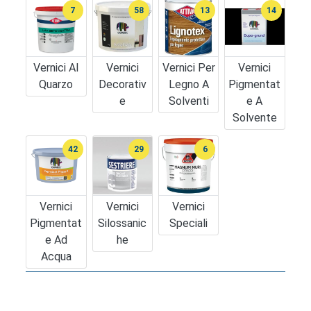
7
58
13
14
Vernici Al
Vernici
Vernici Per
Vernici
Quarzo
Decorativ
Legno A
Pigmentat
E
Solventi
E A
Solvente
42
29
6
Vernici
Vernici
Vernici
Pigmentat
Silossanic
Speciali
E Ad
He
Acqua