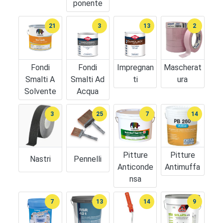
Ponente
21
3
13
2
Fondi
Fondi
Impregnan
Mascherat
Smalti A
Smalti Ad
Ti
Ura
Solvente
Acqua
3
25
7
14
Pitture
Pitture
Nastri
Pennelli
Anticonde
Antimuffa
Nsa
7
13
14
9