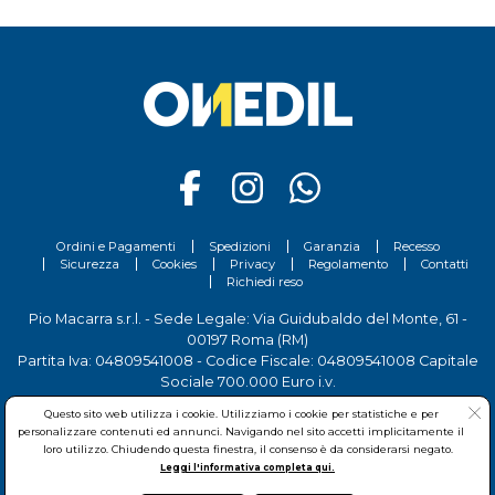
Ordini e Pagamenti
Spedizioni
Garanzia
Recesso
Sicurezza
Cookies
Privacy
Regolamento
Contatti
Richiedi reso
Pio Macarra s.r.l. - Sede Legale: Via Guidubaldo del Monte, 61 -
00197 Roma (RM)
Partita Iva: 04809541008 - Codice Fiscale: 04809541008 Capitale
Sociale 700.000 Euro i.v.
Tel.
06 81156444
- Sede Operativa: Via delle Imprese, 7 - 00030
Questo sito web utilizza i cookie. Utilizziamo i cookie per statistiche e per
San Cesareo (RM)
personalizzare contenuti ed annunci. Navigando nel sito accetti implicitamente il
loro utilizzo. Chiudendo questa finestra, il consenso è da considerarsi negato.
Leggi l'informativa completa qui.