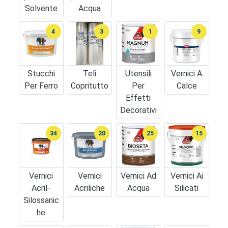
Solvente
Acqua
4
3
1
9
Stucchi
Teli
Utensili
Vernici A
Per Ferro
Copritutto
Per
Calce
Effetti
Decorativi
34
20
25
15
Vernici
Vernici
Vernici Ad
Vernici Ai
Acril-
Acriliche
Acqua
Silicati
Silossanic
He