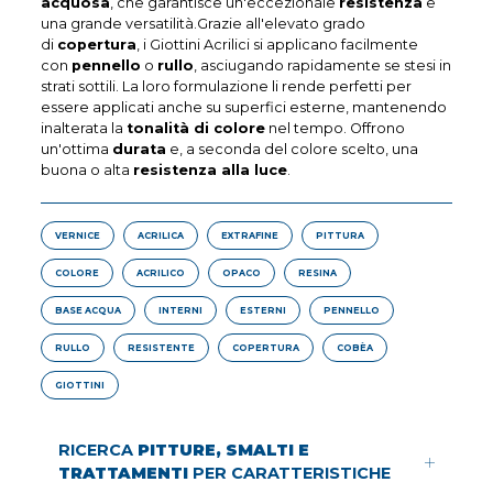
acquosa
, che garantisce un'eccezionale
resistenza
e
una grande versatilità.Grazie all'elevato grado
di
copertura
, i Giottini Acrilici si applicano facilmente
con
pennello
o
rullo
, asciugando rapidamente se stesi in
strati sottili. La loro formulazione li rende perfetti per
essere applicati anche su superfici esterne, mantenendo
inalterata la
tonalità di colore
nel tempo. Offrono
un'ottima
durata
e, a seconda del colore scelto, una
buona o alta
resistenza alla luce
.
VERNICE
ACRILICA
EXTRAFINE
PITTURA
COLORE
ACRILICO
OPACO
RESINA
BASE ACQUA
INTERNI
ESTERNI
PENNELLO
RULLO
RESISTENTE
COPERTURA
COBÈA
GIOTTINI
RICERCA
PITTURE, SMALTI E
TRATTAMENTI
PER CARATTERISTICHE