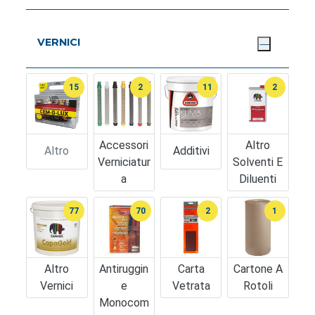
VERNICI
15
2
11
2
Accessori
Altro
Altro
Additivi
Verniciatur
Solventi E
A
Diluenti
77
70
2
1
Altro
Antiruggin
Carta
Cartone A
Vernici
E
Vetrata
Rotoli
Monocom