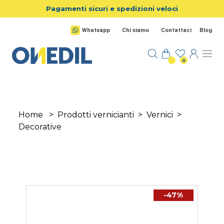
Salta al contenuto principale
Pagamenti sicuri e spedizioni veloci
Whatsapp
Chi siamo
Contattaci
Blog
0
Home
>
Prodotti vernicianti
>
Vernici
>
Decorative
-47%