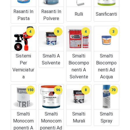
Rasanti In
Rasanti In
Rulli
Sanificanti
Pasta
Polvere
4
9
4
3
Sistemi
Smalti A
Smalti
Smalti
Per
Solvente
Biocompo
Biocompo
Verniciatur
Nenti A
Nenti Ad
A
Solvente
Acqua
150
96
8
70
Smalti
Smalti
Smalti
Smalti
Monocom
Monocom
Murali
Spray
Ponenti A
Ponenti Ad