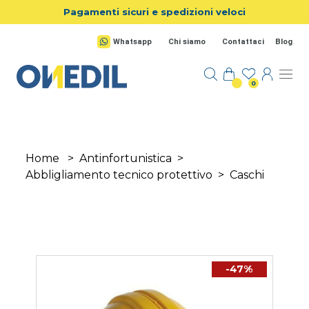
Salta al contenuto principale
Pagamenti sicuri e spedizioni veloci
Whatsapp
Chi siamo
Contattaci
Blog
0
Home
>
Antinfortunistica
>
Abbligliamento tecnico protettivo
>
Caschi
-47%