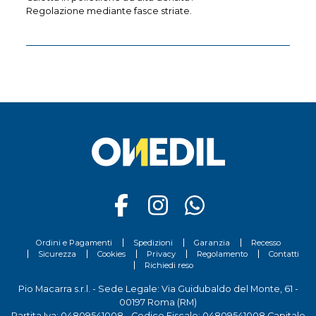
Regolazione mediante fasce striate.
Ordini e Pagamenti
Spedizioni
Garanzia
Recesso
Sicurezza
Cookies
Privacy
Regolamento
Contatti
Richiedi reso
Pio Macarra s.r.l. - Sede Legale: Via Guidubaldo del Monte, 61 -
00197 Roma (RM)
Partita Iva: 04809541008 - Codice Fiscale: 04809541008 Capitale