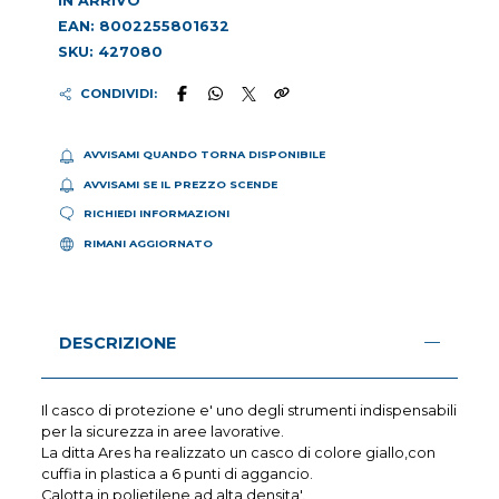
IN ARRIVO
EAN: 8002255801632
SKU: 427080
CONDIVIDI:
AVVISAMI QUANDO TORNA DISPONIBILE
AVVISAMI SE IL PREZZO SCENDE
RICHIEDI INFORMAZIONI
RIMANI AGGIORNATO
DESCRIZIONE
Il casco di protezione e' uno degli strumenti indispensabili
per la sicurezza in aree lavorative.
La ditta Ares ha realizzato un casco di colore giallo,con
cuffia in plastica a 6 punti di aggancio.
Calotta in polietilene ad alta densita'.