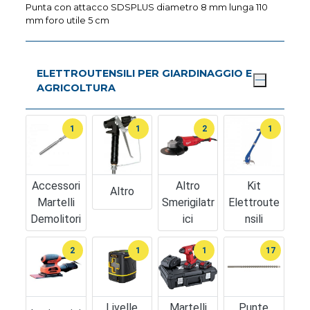
Punta con attacco SDSPLUS diametro 8 mm lunga 110
mm foro utile 5 cm
ELETTROUTENSILI PER GIARDINAGGIO E
AGRICOLTURA
1
1
2
1
Accessori
Altro
Kit
Altro
Martelli
Smerigilatr
Elettroute
Demolitori
Ici
Nsili
2
1
1
17
Livelle
Martelli
Punte