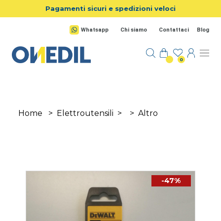
Salta al contenuto principale
Pagamenti sicuri e spedizioni veloci
Whatsapp
Chi siamo
Contattaci
Blog
0
Home
>
Elettroutensili
>
>
Altro
-47%