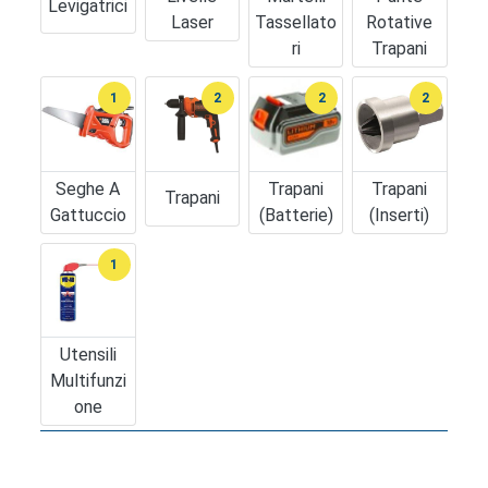
Levigatrici
Laser
Tassellato
Rotative
Ri
Trapani
1
2
2
2
Seghe A
Trapani
Trapani
Trapani
Gattuccio
(batterie)
(inserti)
1
Utensili
Multifunzi
One