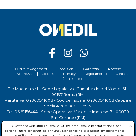
Ordini e Pagamenti
Spedizioni
Garanzia
Recesso
Sicurezza
Cookies
Privacy
Regolamento
Contatti
Richiedi reso
Pio Macarra s.r.l. - Sede Legale: Via Guidubaldo del Monte, 61 -
00197 Roma (RM)
Partita Iva: 04809541008 - Codice Fiscale: 04809541008 Capitale
Sociale 700.000 Euro i.v.
Tel.
06 81156444
- Sede Operativa: Via delle Imprese, 7 - 00030
San Cesareo (RM)
Questo sito web utilizza i cookie. Utilizziamo i cookie per statistiche e per
personalizzare contenuti ed annunci. Navigando nel sito accetti implicitamente il
loro utilizzo. Chiudendo questa finestra, il consenso è da considerarsi negato.