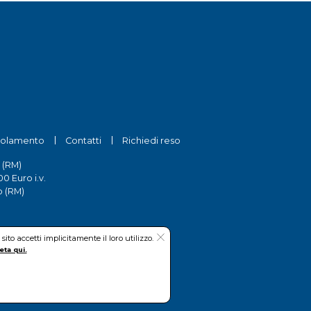
olamento
Contatti
Richiedi reso
 (RM)
0 Euro i.v.
o (RM)
to accetti implicitamente il loro utilizzo.
eta qui.