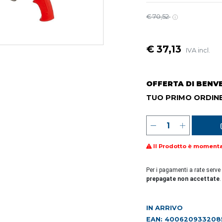
€ 70,52
€ 37,13
IVA incl.
OFFERTA DI BENV
TUO PRIMO ORDINE
Il Prodotto è moment
Per i pagamenti a rate serve
prepagate non accettate
.
IN ARRIVO
EAN: 400620933208