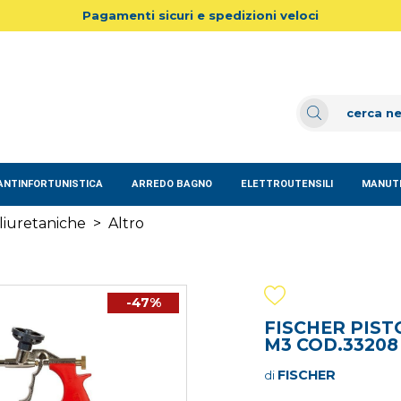
Pagamenti sicuri e spedizioni veloci
ANTINFORTUNISTICA
ARREDO BAGNO
ELETTROUTENSILI
MANUTE
iuretaniche
>
Altro
-47%
FISCHER PIST
M3 COD.33208
FISCHER
di