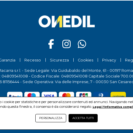
Garanzia
Recesso
Sicurezza
Cookies
Privacy
Reg
Macarra s.r.l. - Sede Legale: Via Guidubaldo del Monte, 61 - 00197 Roma
a: 04809541008 - Codice Fiscale: 04809541008 Capitale Sociale 700.00
6 81156444
- Sede Operativa: Via delle Imprese, 7 - 00030 San Cesare
mo i cookie per statistiche e per personalizzare contenuti ed annunci. Navigando nel si
do questa finestra, il consenso è da considerarsi negato.
Leggi l'informativa compl
© Pio Macarra s.r.l.
2026Copyright:
www.onedil.it
- All Rights Reserved.
PERSONALIZZA
ACCETTA TUTTI