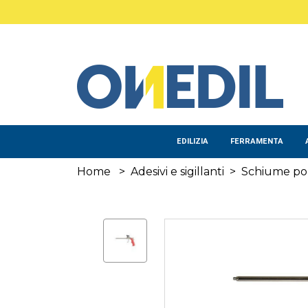
Salta al contenuto principale
EDILIZIA
FERRAMENTA
Home
>
Adesivi e sigillanti
>
Schiume pol