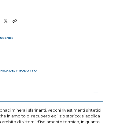
 SCENDE
I
CNICA DEL PRODOTTO
aci minerali sfarinanti, vecchi rivestimenti sintetici
he in ambito di recupero edilizio storico; si applica
 in ambito di sistemi d’isolamento termico, in quanto