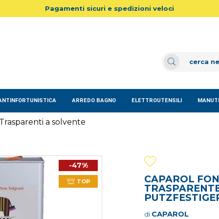
Pagamenti sicuri e spedizioni veloci
ANTINFORTUNISTICA
ARREDO BAGNO
ELETTROUTENSILI
MANUTE
Trasparenti a solvente
-47%
CAPAROL FON
TOP
TRASPARENTE
PUTZFESTIGER
CAPAROL
di