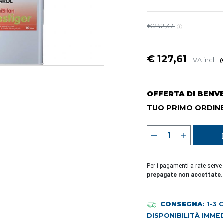
€ 242,37
€ 127,61
IVA incl.
(
OFFERTA DI BENV
TUO PRIMO ORDINE
Per i pagamenti a rate serve
prepagate non accettate
.
CONSEGNA
: 1-3
DISPONIBILITÀ IMME