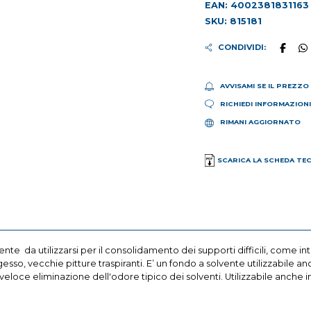
EAN: 4002381831163
SKU: 815181
CONDIVIDI:
AVVISAMI SE IL PREZZO
RICHIEDI INFORMAZION
RIMANI AGGIORNATO
SCARICA LA SCHEDA TE
e da utilizzarsi per il consolidamento dei supporti difficili, come inton
sso, vecchie pitture traspiranti. E’ un fondo a solvente utilizzabile anc
a veloce eliminazione dell'odore tipico dei solventi. Utilizzabile anche