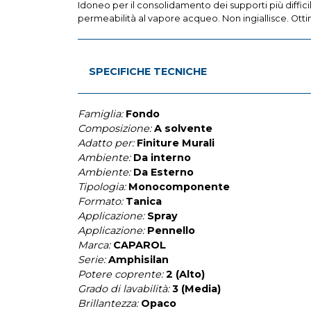
Idoneo per il consolidamento dei supporti più diffic
permeabilità al vapore acqueo. Non ingiallisce. Otti
SPECIFICHE TECNICHE
Famiglia:
Fondo
Composizione:
A solvente
Adatto per:
Finiture Murali
Ambiente:
Da interno
Ambiente:
Da Esterno
Tipologia:
Monocomponente
Formato:
Tanica
Applicazione:
Spray
Applicazione:
Pennello
Marca:
CAPAROL
Serie:
Amphisilan
Potere coprente:
2 (Alto)
Grado di lavabilità:
3 (Media)
Brillantezza:
Opaco