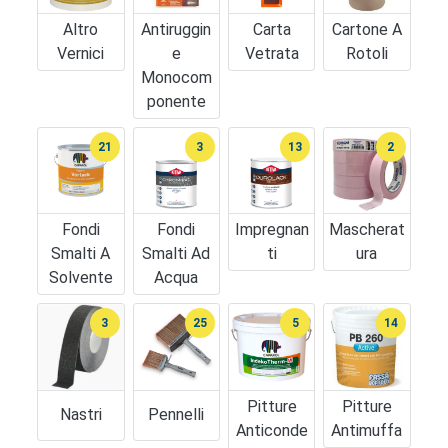
Altro
Antiruggin
Carta
Cartone A
Vernici
E
Vetrata
Rotoli
Monocom
Ponente
21
3
13
2
Fondi
Fondi
Impregnan
Mascherat
Smalti A
Smalti Ad
Ti
Ura
Solvente
Acqua
3
25
5
14
Pitture
Pitture
Nastri
Pennelli
Anticonde
Antimuffa