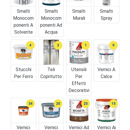
Smalti
Smalti
Smalti
Smalti
Monocom
Monocom
Murali
Spray
Ponenti A
Ponenti Ad
Solvente
Acqua
4
3
1
9
Stucchi
Teli
Utensili
Vernici A
Per Ferro
Copritutto
Per
Calce
Effetti
Decorativi
34
20
25
15
Vernici
Vernici
Vernici Ad
Vernici Ai