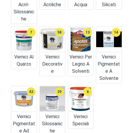
Acril-
Acriliche
Acqua
Silicati
Silossanic
He
7
58
13
14
Vernici Al
Vernici
Vernici Per
Vernici
Quarzo
Decorativ
Legno A
Pigmentat
E
Solventi
E A
Solvente
42
29
6
Vernici
Vernici
Vernici
Pigmentat
Silossanic
Speciali
E Ad
He