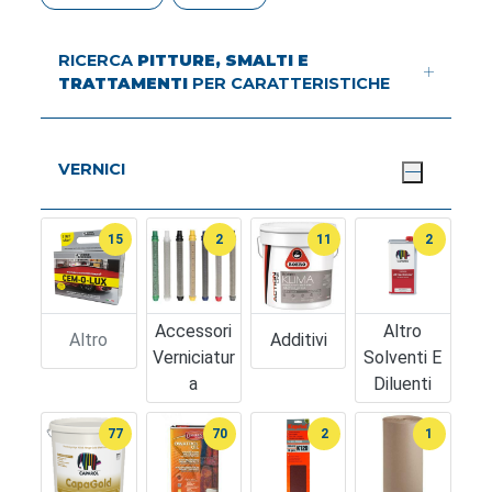
RICERCA
PITTURE, SMALTI E
TRATTAMENTI
PER CARATTERISTICHE
VERNICI
15
2
11
2
Accessori
Altro
Altro
Additivi
Verniciatur
Solventi E
A
Diluenti
77
70
2
1