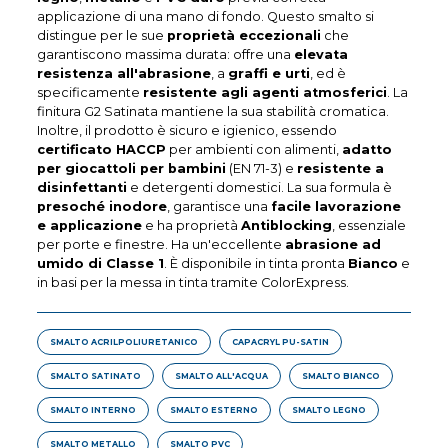
applicazione di una mano di fondo. Questo smalto si
distingue per le sue
proprietà eccezionali
che
garantiscono massima durata: offre una
elevata
resistenza all'abrasione
, a
graffi e urti
, ed è
specificamente
resistente agli agenti atmosferici
. La
finitura G2 Satinata mantiene la sua stabilità cromatica.
Inoltre, il prodotto è sicuro e igienico, essendo
certificato HACCP
per ambienti con alimenti,
adatto
per giocattoli per bambini
(EN 71-3) e
resistente a
disinfettanti
e detergenti domestici. La sua formula è
presoché inodore
, garantisce una
facile lavorazione
e applicazione
e ha proprietà
Antiblocking
, essenziale
per porte e finestre. Ha un'eccellente
abrasione ad
umido di Classe 1
. È disponibile in tinta pronta
Bianco
e
in basi per la messa in tinta tramite ColorExpress.
SMALTO ACRILPOLIURETANICO
CAPACRYL PU-SATIN
SMALTO SATINATO
SMALTO ALL'ACQUA
SMALTO BIANCO
SMALTO INTERNO
SMALTO ESTERNO
SMALTO LEGNO
SMALTO METALLO
SMALTO PVC