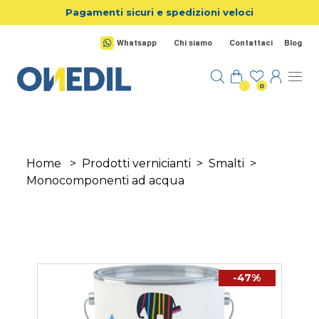
Salta al contenuto principale
Pagamenti sicuri e spedizioni veloci
Whatsapp
Chi siamo
Contattaci
Blog
0
Home
>
Prodotti vernicianti
>
Smalti
>
Monocomponenti ad acqua
-47%