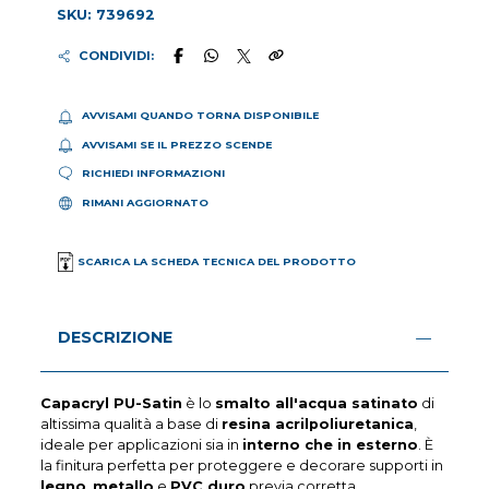
SKU: 739692
CONDIVIDI:
AVVISAMI QUANDO TORNA DISPONIBILE
AVVISAMI SE IL PREZZO SCENDE
RICHIEDI INFORMAZIONI
RIMANI AGGIORNATO
SCARICA LA SCHEDA TECNICA DEL PRODOTTO
DESCRIZIONE
Capacryl PU-Satin
è lo
smalto all'acqua satinato
di
altissima qualità a base di
resina acrilpoliuretanica
,
ideale per applicazioni sia in
interno che in esterno
. È
la finitura perfetta per proteggere e decorare supporti in
legno
,
metallo
e
PVC duro
previa corretta