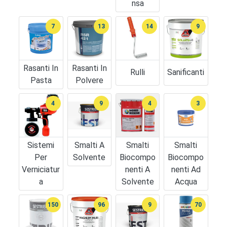
Nsa
7
13
14
9
Rasanti In
Rasanti In
Rulli
Sanificanti
Pasta
Polvere
4
9
4
3
Sistemi
Smalti A
Smalti
Smalti
Per
Solvente
Biocompo
Biocompo
Verniciatur
Nenti A
Nenti Ad
A
Solvente
Acqua
150
96
9
70