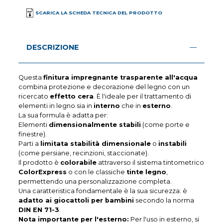
SCARICA LA SCHEDA TECNICA DEL PRODOTTO
DESCRIZIONE
Questa
finitura impregnante trasparente all'acqua
combina protezione e decorazione del legno con un
ricercato
effetto cera
. È l'ideale per il trattamento di
elementi in legno sia in
interno
che in
esterno
.
La sua formula è adatta per:
Elementi
dimensionalmente stabili
(come porte e
finestre).
Parti a
limitata stabilità dimensionale
o
instabili
(come persiane, recinzioni, staccionate).
Il prodotto è
colorabile
attraverso il sistema tintometrico
ColorExpress
o con le classiche
tinte legno
,
permettendo una personalizzazione completa.
Una caratteristica fondamentale è la sua sicurezza: è
adatto ai giocattoli per bambini
secondo la norma
DIN EN 71-3
.
Nota importante per l'esterno:
Per l'uso in esterno, si