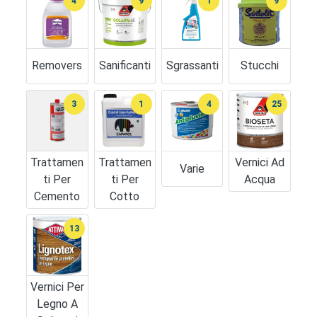
4
9
1
9
Removers
Sanificanti
Sgrassanti
Stucchi
3
1
4
25
Trattamen
Trattamen
Vernici Ad
Varie
Ti Per
Ti Per
Acqua
Cemento
Cotto
13
Vernici Per
Legno A