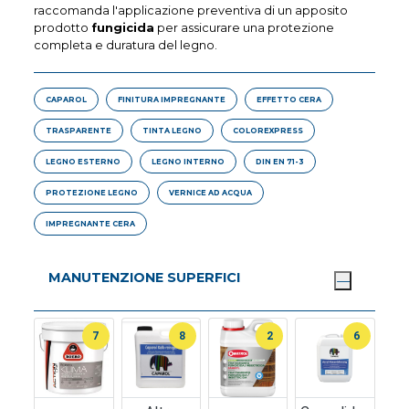
raccomanda l'applicazione preventiva di un apposito
prodotto
fungicida
per assicurare una protezione
completa e duratura del legno.
CAPAROL
FINITURA IMPREGNANTE
EFFETTO CERA
TRASPARENTE
TINTA LEGNO
COLOREXPRESS
LEGNO ESTERNO
LEGNO INTERNO
DIN EN 71-3
PROTEZIONE LEGNO
VERNICE AD ACQUA
IMPREGNANTE CERA
MANUTENZIONE SUPERFICI
7
8
2
6