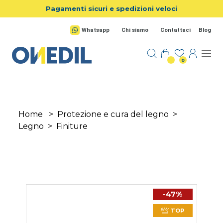
Salta al contenuto principale
Pagamenti sicuri e spedizioni veloci
Whatsapp
Chi siamo
Contattaci
Blog
0
Home
>
Protezione e cura del legno
>
Legno
>
Finiture
-47%
TOP