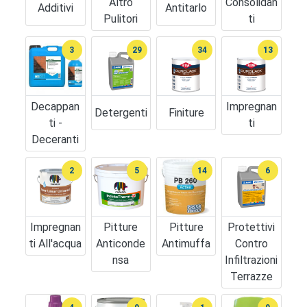
Altro
Consolidan
Additivi
Antitarlo
Pulitori
Ti
3
29
34
13
Decappan
Impregnan
Detergenti
Finiture
Ti -
Ti
Deceranti
2
5
14
6
Impregnan
Pitture
Pitture
Protettivi
Ti All'acqua
Anticonde
Antimuffa
Contro
Nsa
Infiltrazioni
Terrazze