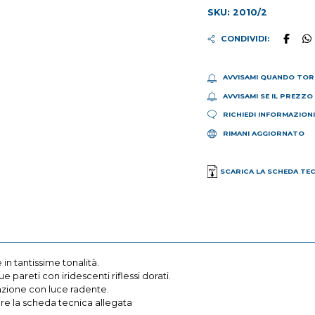
SKU: 2010/2
CONDIVIDI:
AVVISAMI QUANDO TOR
AVVISAMI SE IL PREZZO
RICHIEDI INFORMAZION
RIMANI AGGIORNATO
SCARICA LA SCHEDA TE
in tantissime tonalità.
 pareti con iridescenti riflessi dorati.
nazione con luce radente.
are la scheda tecnica allegata