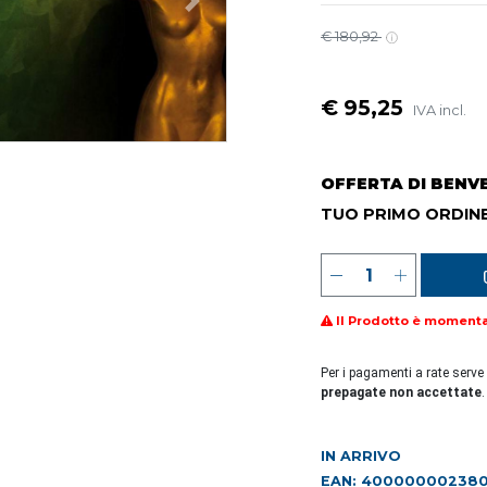
€ 180,92
€ 95,25
IVA incl.
OFFERTA DI BENV
TUO PRIMO ORDINE
Il Prodotto è moment
Per i pagamenti a rate serve
prepagate non accettate
.
IN ARRIVO
EAN: 40000000238