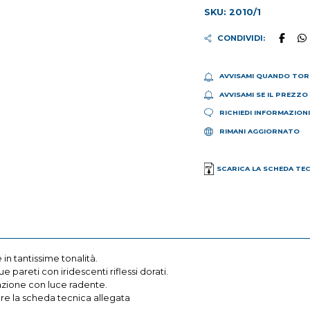
SKU: 2010/1
CONDIVIDI:
AVVISAMI QUANDO TOR
AVVISAMI SE IL PREZZO
RICHIEDI INFORMAZION
RIMANI AGGIORNATO
SCARICA LA SCHEDA TE
in tantissime tonalità.
 pareti con iridescenti riflessi dorati.
nazione con luce radente.
are la scheda tecnica allegata