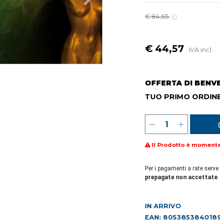
€ 84,65
€ 44,57
IVA incl.
OFFERTA DI BENV
TUO PRIMO ORDINE
Il Prodotto è moment
Per i pagamenti a rate serve
prepagate non accettate
.
IN ARRIVO
EAN: 805385384018