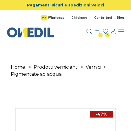
Salta al contenuto principale
Pagamenti sicuri e spedizioni veloci
Whatsapp
Chi siamo
Contattaci
Blog
0
Home
>
Prodotti vernicianti
>
Vernici
>
Pigmentate ad acqua
-47%