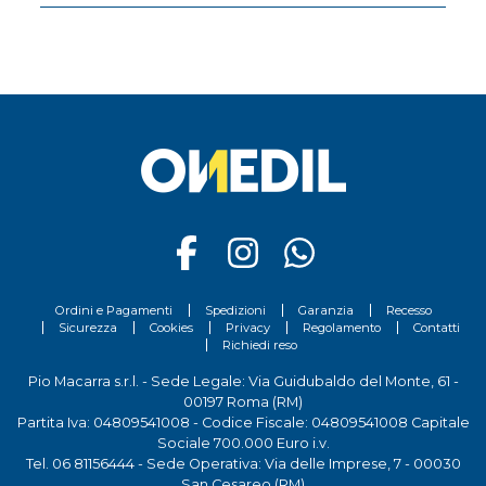
Ordini e Pagamenti
Spedizioni
Garanzia
Recesso
Sicurezza
Cookies
Privacy
Regolamento
Contatti
Richiedi reso
Pio Macarra s.r.l. - Sede Legale: Via Guidubaldo del Monte, 61 -
00197 Roma (RM)
Partita Iva: 04809541008 - Codice Fiscale: 04809541008 Capitale
Sociale 700.000 Euro i.v.
Tel.
06 81156444
- Sede Operativa: Via delle Imprese, 7 - 00030
San Cesareo (RM)