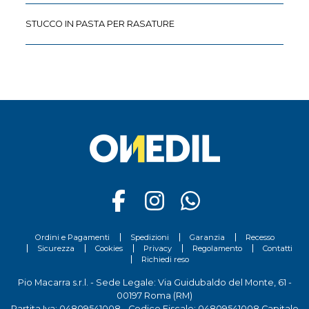
STUCCO IN PASTA PER RASATURE
Ordini e Pagamenti
Spedizioni
Garanzia
Recesso
Sicurezza
Cookies
Privacy
Regolamento
Contatti
Richiedi reso
Pio Macarra s.r.l. - Sede Legale: Via Guidubaldo del Monte, 61 -
00197 Roma (RM)
Partita Iva: 04809541008 - Codice Fiscale: 04809541008 Capitale