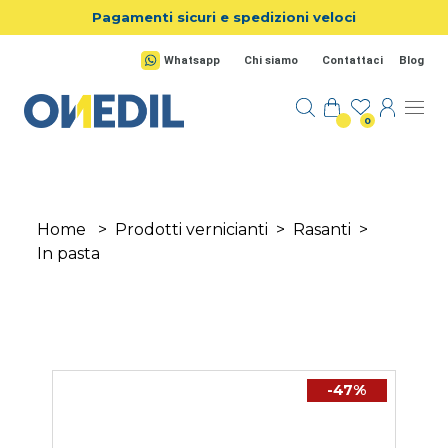
Salta al contenuto principale
Pagamenti sicuri e spedizioni veloci
Whatsapp
Chi siamo
Contattaci
Blog
0
Home
>
Prodotti vernicianti
>
Rasanti
>
In pasta
-47%