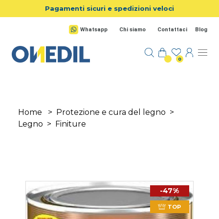
Salta al contenuto principale
Pagamenti sicuri e spedizioni veloci
Whatsapp
Chi siamo
Contattaci
Blog
0
Home
>
Protezione e cura del legno
>
Legno
>
Finiture
-47%
TOP