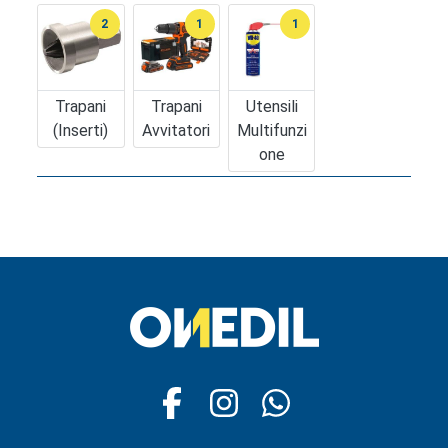
2
1
1
Trapani
Trapani
Utensili
(inserti)
Avvitatori
Multifunzi
One