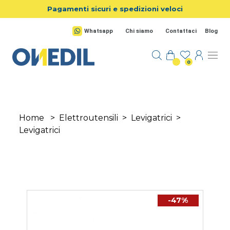
Salta al contenuto principale
Pagamenti sicuri e spedizioni veloci
Whatsapp
Chi siamo
Contattaci
Blog
0
Home
>
Elettroutensili
>
Levigatrici
>
Levigatrici
-47%