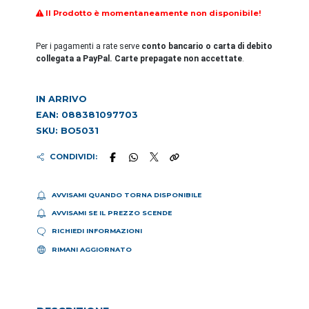
Il Prodotto è momentaneamente non disponibile!
Per i pagamenti a rate serve
conto bancario o carta di debito
collegata a PayPal. Carte prepagate non accettate
.
IN ARRIVO
EAN: 088381097703
SKU: BO5031
CONDIVIDI:
AVVISAMI QUANDO TORNA DISPONIBILE
AVVISAMI SE IL PREZZO SCENDE
RICHIEDI INFORMAZIONI
RIMANI AGGIORNATO