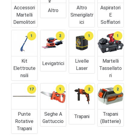
Accessori
Altro
Aspiratori
Altro
Martelli
Smerigilatr
E
Demolitori
Ici
Soffiatori
1
2
1
1
Kit
Livelle
Martelli
Levigatrici
Elettroute
Laser
Tassellato
Nsili
Ri
17
1
2
2
Punte
Seghe A
Trapani
Trapani
Rotative
Gattuccio
(batterie)
Trapani