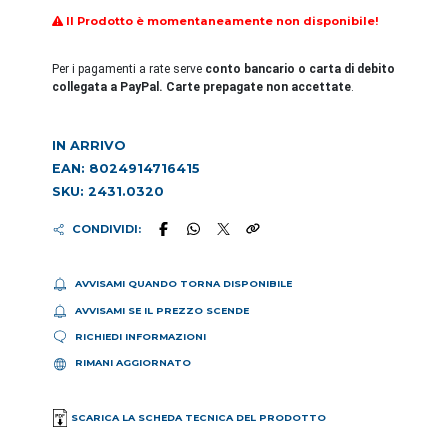
Il Prodotto è momentaneamente non disponibile!
Per i pagamenti a rate serve
conto bancario o carta di debito
collegata a PayPal. Carte prepagate non accettate
.
IN ARRIVO
EAN: 8024914716415
SKU: 2431.0320
CONDIVIDI:
AVVISAMI QUANDO TORNA DISPONIBILE
AVVISAMI SE IL PREZZO SCENDE
RICHIEDI INFORMAZIONI
RIMANI AGGIORNATO
SCARICA LA SCHEDA TECNICA DEL PRODOTTO