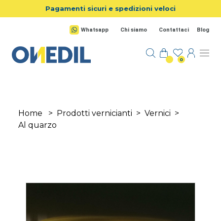
Salta al contenuto principale
Pagamenti sicuri e spedizioni veloci
Whatsapp
Chi siamo
Contattaci
Blog
0
Home
>
Prodotti vernicianti
>
Vernici
>
Al quarzo