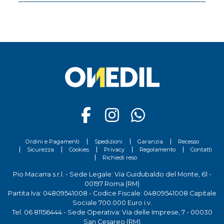
Ordini e Pagamenti
Spedizioni
Garanzia
Recesso
Sicurezza
Cookies
Privacy
Regolamento
Contatti
Richiedi reso
Pio Macarra s.r.l. - Sede Legale: Via Guidubaldo del Monte, 61 -
00197 Roma (RM)
Partita Iva: 04809541008 - Codice Fiscale: 04809541008 Capitale
Sociale 700.000 Euro i.v.
Tel.
06 81156444
- Sede Operativa: Via delle Imprese, 7 - 00030
San Cesareo (RM)