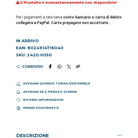
Il Prodotto è momentaneamente non disponibile!
Per i pagamenti a rate serve
conto bancario o carta di debito
collegata a PayPal. Carte prepagate non accettate
.
IN ARRIVO
EAN: 8024914716040
SKU: 2420.0050
CONDIVIDI:
AVVISAMI QUANDO TORNA DISPONIBILE
AVVISAMI SE IL PREZZO SCENDE
RICHIEDI INFORMAZIONI
RIMANI AGGIORNATO
DESCRIZIONE