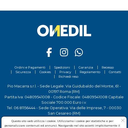
Ordini e Pagamenti
Spedizioni
Garanzia
Recesso
Sicurezza
Cookies
Privacy
Regolamento
Contatti
Richiedi reso
Pio Macarra s.r.l. - Sede Legale: Via Guidubaldo del Monte, 61 -
00197 Roma (RM)
Partita Iva: 04809541008 - Codice Fiscale: 04809541008 Capitale
Sociale 700.000 Euro i.v.
Tel.
06 81156444
- Sede Operativa: Via delle Imprese, 7 - 00030
San Cesareo (RM)
Questo sito web utilizza i cookie. Utilizziamo i cookie per statistiche e per
personalizzare contenuti ed annunci. Navigando nel sito accetti implicitamente il