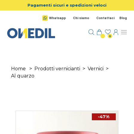
Salta al contenuto principale
Pagamenti sicuri e spedizioni veloci
Whatsapp
Chi siamo
Contattaci
Blog
0
Home
>
Prodotti vernicianti
>
Vernici
>
Al quarzo
-47%