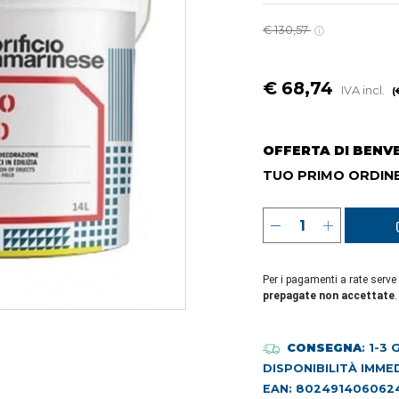
€ 130,57
€ 68,74
IVA incl.
(
OFFERTA DI BENV
TUO PRIMO ORDINE
Per i pagamenti a rate serve
prepagate non accettate
.
CONSEGNA
: 1-3
DISPONIBILITÀ IMME
EAN: 802491406062