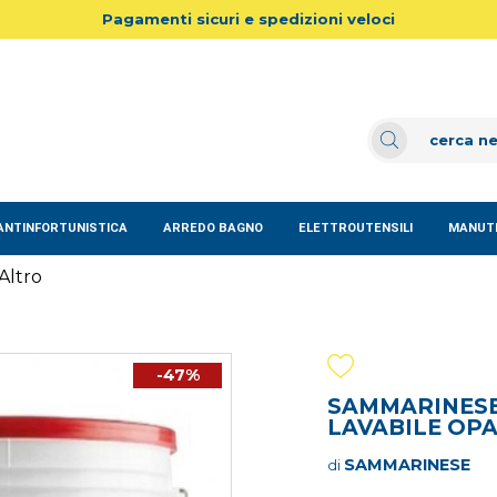
Pagamenti sicuri e spedizioni veloci
ANTINFORTUNISTICA
ARREDO BAGNO
ELETTROUTENSILI
MANUTE
Altro
-47%
SAMMARINESE 
LAVABILE OP
SAMMARINESE
di