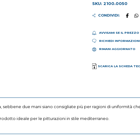
SKU: 2100.0050
CONDIVIDI:
AVVISAMI SE IL PREZZO
RICHIEDI INFORMAZION
RIMANI AGGIORNATO
SCARICA LA SCHEDA TE
ca, sebbene due mani siano consigliate più per ragioni di uniformità c
rodotto ideale per le pitturazioni in stile mediterraneo.