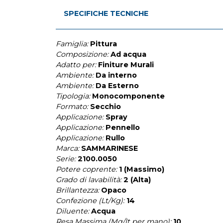
SPECIFICHE TECNICHE
Famiglia:
Pittura
Composizione:
Ad acqua
Adatto per:
Finiture Murali
Ambiente:
Da interno
Ambiente:
Da Esterno
Tipologia:
Monocomponente
Formato:
Secchio
Applicazione:
Spray
Applicazione:
Pennello
Applicazione:
Rullo
Marca:
SAMMARINESE
Serie:
2100.0050
Potere coprente:
1 (Massimo)
Grado di lavabilità:
2 (Alta)
Brillantezza:
Opaco
Confezione (Lt/Kg):
14
Diluente:
Acqua
Resa Massima (Mq/lt per mano):
10