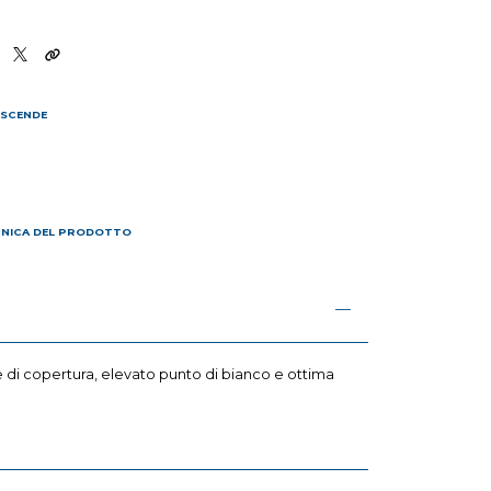
 SCENDE
I
CNICA DEL PRODOTTO
he di copertura, elevato punto di bianco e ottima