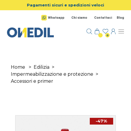
Salta al contenuto principale
Pagamenti sicuri e spedizioni veloci
Whatsapp
Chi siamo
Contattaci
Blog
0
Home
>
Edilizia
>
Impermeabilizzazione e protezione
>
Accessori e primer
-47%