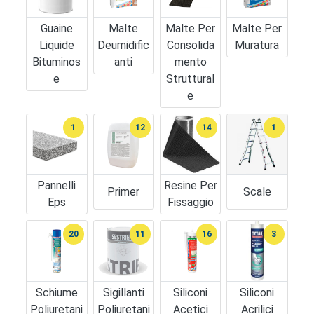
Guaine
Malte
Malte Per
Malte Per
Liquide
Deumidific
Consolida
Muratura
Bituminos
Anti
Mento
E
Struttural
E
1
12
14
1
Pannelli
Resine Per
Primer
Scale
Eps
Fissaggio
20
11
16
3
Schiume
Sigillanti
Siliconi
Siliconi
Poliuretani
Poliuretani
Acetici
Acrilici