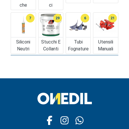
Che
Ci
7
29
6
21
Siliconi
Stucchi E
Tubi
Utensili
Neutri
Collanti
Fognature
Manuali