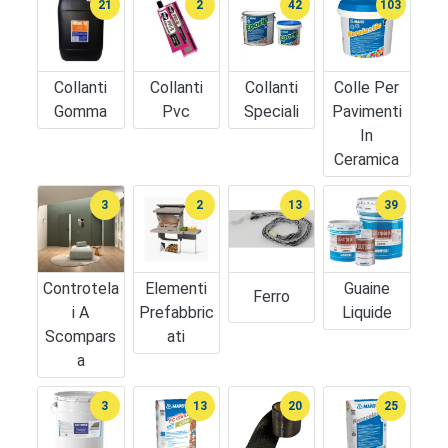
21
2
42
103
Collanti
Collanti
Collanti
Colle Per
Gomma
Pvc
Speciali
Pavimenti
In
Ceramica
3
2
13
39
Controtela
Elementi
Guaine
Ferro
I A
Prefabbric
Liquide
Scompars
Ati
A
3
13
20
25