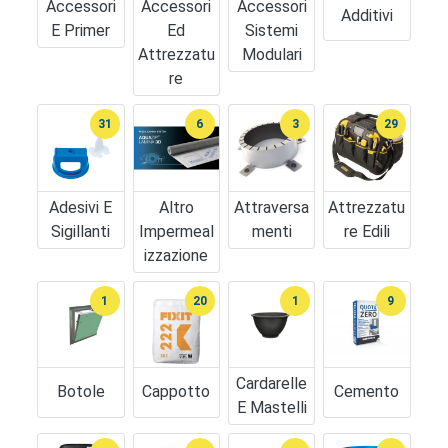
Accessori
Accessori
Accessori
Additivi
E Primer
Ed
Sistemi
Attrezzatu
Modulari
Re
31
6
3
29
Adesivi E
Altro
Attraversa
Attrezzatu
Sigillanti
Impermeal
Menti
Re Edili
Izzazione
1
20
1
9
Cardarelle
Botole
Cappotto
Cemento
E Mastelli