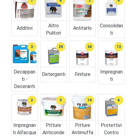
7
8
2
6
Altro
Consolidan
Additivi
Antitarlo
Pulitori
Ti
3
29
34
13
Decappan
Impregnan
Detergenti
Finiture
Ti -
Ti
Deceranti
2
5
14
6
Impregnan
Pitture
Pitture
Protettivi
Ti All'acqua
Anticonde
Antimuffa
Contro