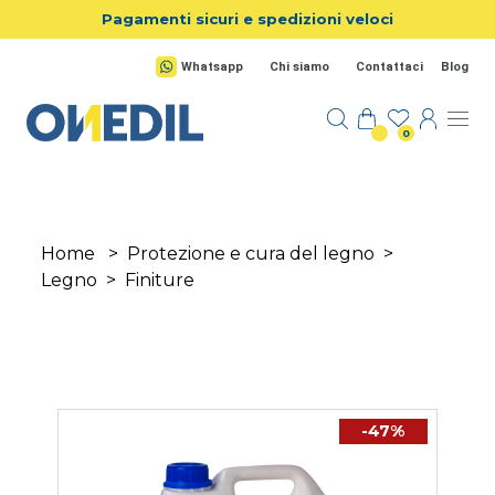
Salta al contenuto principale
Pagamenti sicuri e spedizioni veloci
Whatsapp
Chi siamo
Contattaci
Blog
0
Home
>
Protezione e cura del legno
>
Legno
>
Finiture
-47%