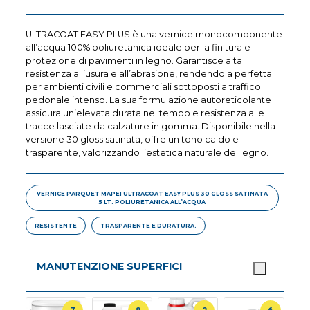
ULTRACOAT EASY PLUS è una vernice monocomponente
all’acqua 100% poliuretanica ideale per la finitura e
protezione di pavimenti in legno. Garantisce alta
resistenza all’usura e all’abrasione, rendendola perfetta
per ambienti civili e commerciali sottoposti a traffico
pedonale intenso. La sua formulazione autoreticolante
assicura un’elevata durata nel tempo e resistenza alle
tracce lasciate da calzature in gomma. Disponibile nella
versione 30 gloss satinata, offre un tono caldo e
trasparente, valorizzando l’estetica naturale del legno.
VERNICE PARQUET MAPEI ULTRACOAT EASY PLUS 30 GLOSS SATINATA
5 LT. POLIURETANICA ALL’ACQUA
RESISTENTE
TRASPARENTE E DURATURA.
MANUTENZIONE SUPERFICI