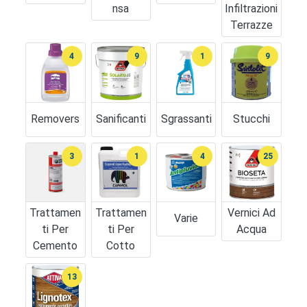
Nsa
Infiltrazioni
Terrazze
4
9
1
9
Removers
Sanificanti
Sgrassanti
Stucchi
3
1
4
25
Trattamen
Trattamen
Vernici Ad
Varie
Ti Per
Ti Per
Acqua
Cemento
Cotto
13