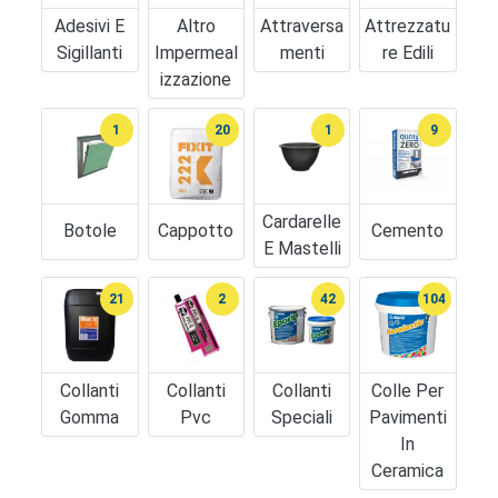
Adesivi E
Altro
Attraversa
Attrezzatu
Sigillanti
Impermeal
Menti
Re Edili
Izzazione
1
20
1
9
Cardarelle
Botole
Cappotto
Cemento
E Mastelli
21
2
42
104
Collanti
Collanti
Collanti
Colle Per
Gomma
Pvc
Speciali
Pavimenti
In
Ceramica