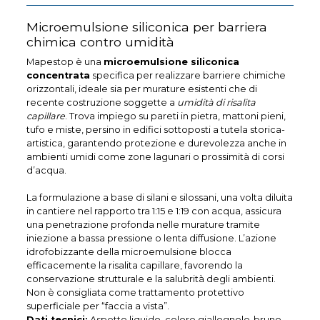
Microemulsione siliconica per barriera
chimica contro umidità
Mapestop è una
microemulsione siliconica
concentrata
specifica per realizzare barriere chimiche
orizzontali, ideale sia per murature esistenti che di
recente costruzione soggette a
umidità di risalita
capillare
. Trova impiego su pareti in pietra, mattoni pieni,
tufo e miste, persino in edifici sottoposti a tutela storica-
artistica, garantendo protezione e durevolezza anche in
ambienti umidi come zone lagunari o prossimità di corsi
d’acqua.
La formulazione a base di silani e silossani, una volta diluita
in cantiere nel rapporto tra 1:15 e 1:19 con acqua, assicura
una penetrazione profonda nelle murature tramite
iniezione a bassa pressione o lenta diffusione. L’azione
idrofobizzante della microemulsione blocca
efficacemente la risalita capillare, favorendo la
conservazione strutturale e la salubrità degli ambienti.
Non è consigliata come trattamento protettivo
superficiale per “faccia a vista”.
Dati tecnici:
Aspetto liquido, colore giallognolo-bruno,