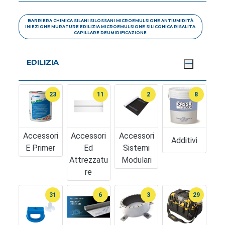
BARRIERA CHIMICA SILANI SILOSSANI MICROEMULSIONE ANTIUMIDITÀ
INIEZIONE MURATURE EDILIZIA MICROEMULSIONE SILICONICA RISALITA
CAPILLARE DEUMIDIFICAZIONE
EDILIZIA
23
11
2
8
Accessori
Accessori
Accessori
Additivi
E Primer
Ed
Sistemi
Attrezzatu
Modulari
Re
31
6
3
29