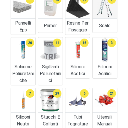
Pannelli
Resine Per
Primer
Scale
Eps
Fissaggio
20
11
16
3
Schiume
Sigillanti
Siliconi
Siliconi
Poliuretani
Poliuretani
Acetici
Acrilici
Che
Ci
7
29
6
21
Siliconi
Stucchi E
Tubi
Utensili
Neutri
Collanti
Fognature
Manuali