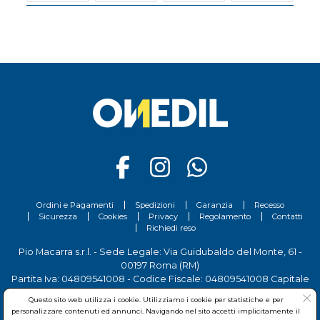
Ordini e Pagamenti
Spedizioni
Garanzia
Recesso
Sicurezza
Cookies
Privacy
Regolamento
Contatti
Richiedi reso
Pio Macarra s.r.l. - Sede Legale: Via Guidubaldo del Monte, 61 -
00197 Roma (RM)
Partita Iva: 04809541008 - Codice Fiscale: 04809541008 Capitale
Sociale 700.000 Euro i.v.
Questo sito web utilizza i cookie. Utilizziamo i cookie per statistiche e per
Tel.
06 81156444
- Sede Operativa: Via delle Imprese, 7 - 00030
personalizzare contenuti ed annunci. Navigando nel sito accetti implicitamente il
San Cesareo (RM)