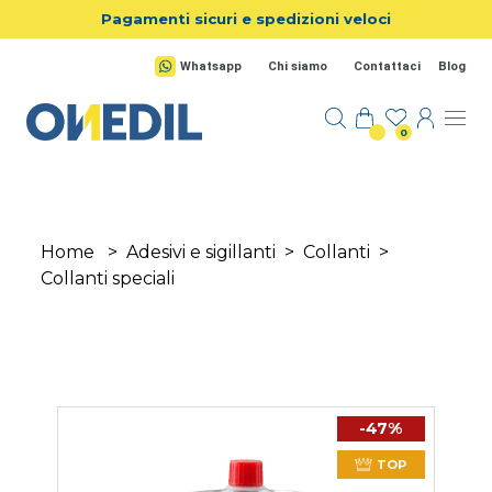
Salta al contenuto principale
Pagamenti sicuri e spedizioni veloci
Whatsapp
Chi siamo
Contattaci
Blog
0
Home
>
Adesivi e sigillanti
>
Collanti
>
Collanti speciali
-47%
TOP