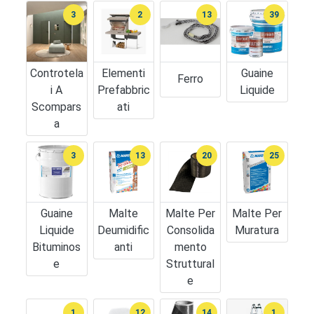
3
2
13
39
Controtela
Elementi
Guaine
Ferro
I A
Prefabbric
Liquide
Scompars
Ati
A
3
13
20
25
Guaine
Malte
Malte Per
Malte Per
Liquide
Deumidific
Consolida
Muratura
Bituminos
Anti
Mento
E
Struttural
E
1
12
14
1