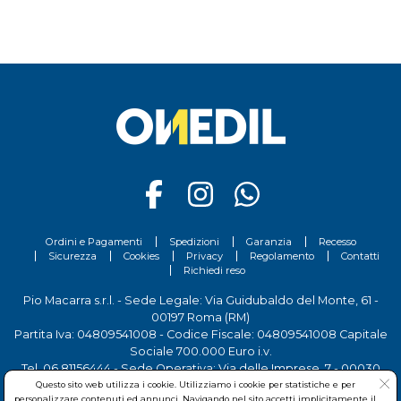
Ordini e Pagamenti
Spedizioni
Garanzia
Recesso
Sicurezza
Cookies
Privacy
Regolamento
Contatti
Richiedi reso
Pio Macarra s.r.l. - Sede Legale: Via Guidubaldo del Monte, 61 -
00197 Roma (RM)
Partita Iva: 04809541008 - Codice Fiscale: 04809541008 Capitale
Sociale 700.000 Euro i.v.
Tel.
06 81156444
- Sede Operativa: Via delle Imprese, 7 - 00030
San Cesareo (RM)
Questo sito web utilizza i cookie. Utilizziamo i cookie per statistiche e per
personalizzare contenuti ed annunci. Navigando nel sito accetti implicitamente il