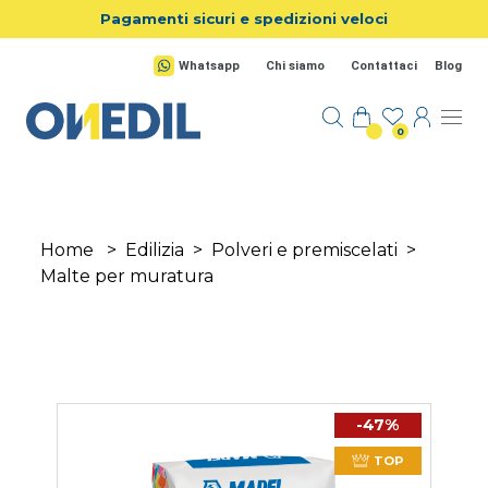
Salta al contenuto principale
Pagamenti sicuri e spedizioni veloci
Whatsapp
Chi siamo
Contattaci
Blog
0
Home
>
Edilizia
>
Polveri e premiscelati
>
Malte per muratura
-47%
TOP