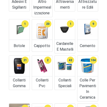
Adesivi E
Altro
Attraversa
Attrezzatu
Sigillanti
Impermeal
Menti
Re Edili
Izzazione
1
20
1
9
Cardarelle
Botole
Cappotto
Cemento
E Mastelli
21
2
42
104
Collanti
Collanti
Collanti
Colle Per
Gomma
Pvc
Speciali
Pavimenti
In
Ceramica