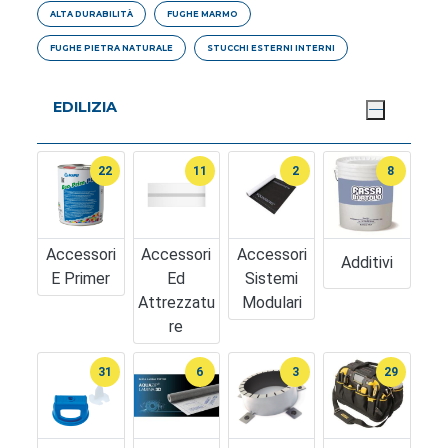
ALTA DURABILITÀ
FUGHE MARMO
FUGHE PIETRA NATURALE
STUCCHI ESTERNI INTERNI
EDILIZIA
22
11
2
8
Accessori
Accessori
Accessori
Additivi
E Primer
Ed
Sistemi
Attrezzatu
Modulari
Re
31
6
3
29