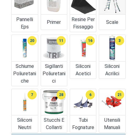
Pannelli
Resine Per
Primer
Scale
Eps
Fissaggio
20
11
16
3
Schiume
Sigillanti
Siliconi
Siliconi
Poliuretani
Poliuretani
Acetici
Acrilici
Che
Ci
7
28
6
21
Siliconi
Stucchi E
Tubi
Utensili
Neutri
Collanti
Fognature
Manuali