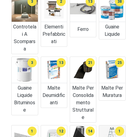
3
2
13
38
Controtela
Elementi
Guaine
Ferro
I A
Prefabbric
Liquide
Scompars
Ati
A
3
13
21
25
Guaine
Malte
Malte Per
Malte Per
Liquide
Deumidific
Consolida
Muratura
Bituminos
Anti
Mento
E
Struttural
E
1
12
14
1