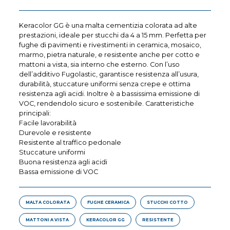
Keracolor GG è una malta cementizia colorata ad alte
prestazioni, ideale per stucchi da 4 a 15 mm. Perfetta per
fughe di pavimenti e rivestimenti in ceramica, mosaico,
marmo, pietra naturale, e resistente anche per cotto e
mattoni a vista, sia interno che esterno. Con l’uso
dell’additivo Fugolastic, garantisce resistenza all’usura,
durabilità, stuccature uniformi senza crepe e ottima
resistenza agli acidi. Inoltre è a bassissima emissione di
VOC, rendendolo sicuro e sostenibile. Caratteristiche
principali:
Facile lavorabilità
Durevole e resistente
Resistente al traffico pedonale
Stuccature uniformi
Buona resistenza agli acidi
Bassa emissione di VOC
MALTA COLORATA
FUGHE CERAMICA
STUCCHI COTTO
MATTONI A VISTA
KERACOLOR GG
RESISTENTE