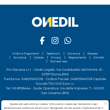
Ordini e Pagamenti
Spedizioni
Garanzia
Recesso
Sicurezza
Cookies
Privacy
Regolamento
Contatti
Richiedi reso
Pio Macarra s.r.l. - Sede Legale: Via Guidubaldo del Monte, 61 -
00197 Roma (RM)
Partita Iva: 04809541008 - Codice Fiscale: 04809541008 Capitale
Sociale 700.000 Euro i.v.
Tel.
06 81156444
- Sede Operativa: Via delle Imprese, 7 - 00030
San Cesareo (RM)
Questo sito web utilizza i cookie. Utilizziamo i cookie per statistiche e per
personalizzare contenuti ed annunci. Navigando nel sito accetti implicitamente il