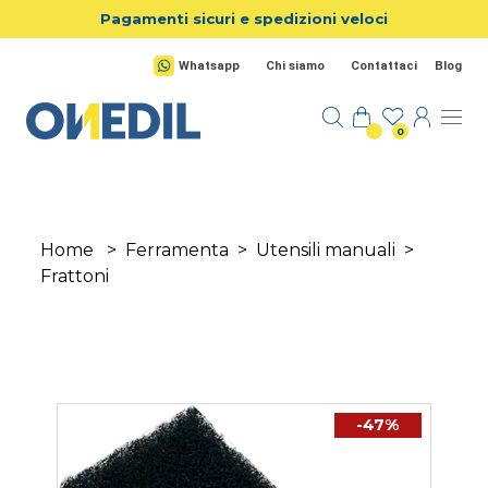
Salta al contenuto principale
Pagamenti sicuri e spedizioni veloci
Whatsapp
Chi siamo
Contattaci
Blog
0
Home
>
Ferramenta
>
Utensili manuali
>
Frattoni
-47%