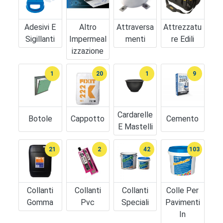
Adesivi E
Altro
Attraversa
Attrezzatu
Sigillanti
Impermeal
Menti
Re Edili
Izzazione
1
20
1
9
Cardarelle
Botole
Cappotto
Cemento
E Mastelli
21
2
42
103
Collanti
Collanti
Collanti
Colle Per
Gomma
Pvc
Speciali
Pavimenti
In