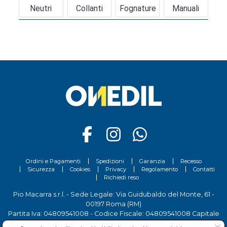
Neutri
Collanti
Fognature
Manuali
Ordini e Pagamenti
Spedizioni
Garanzia
Recesso
Sicurezza
Cookies
Privacy
Regolamento
Contatti
Richiedi reso
Pio Macarra s.r.l. - Sede Legale: Via Guidubaldo del Monte, 61 -
00197 Roma (RM)
Partita Iva: 04809541008 - Codice Fiscale: 04809541008 Capitale
Sociale 700.000 Euro i.v.