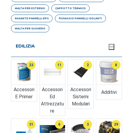
MALTA PER ESTERNO
CAPPOTTO TERMICO
RASANTE PANNELLI EPS
FISSAGGIO PANNELLI ISOLANTI
MALTA PER SUGHERO
EDILIZIA
23
11
2
8
Accessori
Accessori
Accessori
Additivi
E Primer
Ed
Sistemi
Attrezzatu
Modulari
Re
31
6
3
29