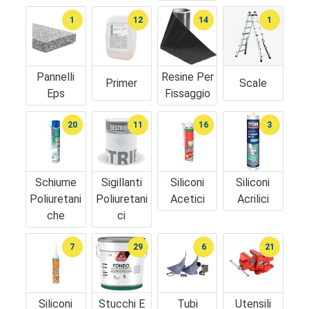
1
12
14
1
Pannelli
Resine Per
Primer
Scale
Eps
Fissaggio
20
11
16
3
Schiume
Sigillanti
Siliconi
Siliconi
Poliuretani
Poliuretani
Acetici
Acrilici
Che
Ci
7
29
6
21
Siliconi
Stucchi E
Tubi
Utensili