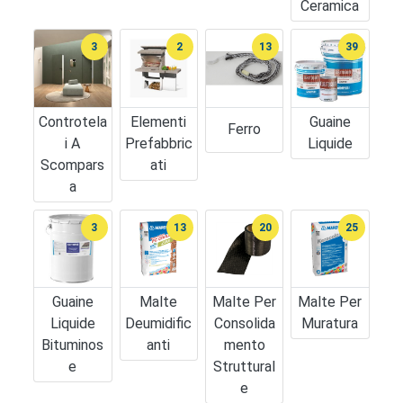
Ceramica
3
2
13
39
Controtela
Elementi
Guaine
Ferro
I A
Prefabbric
Liquide
Scompars
Ati
A
3
13
20
25
Guaine
Malte
Malte Per
Malte Per
Liquide
Deumidific
Consolida
Muratura
Bituminos
Anti
Mento
E
Struttural
E