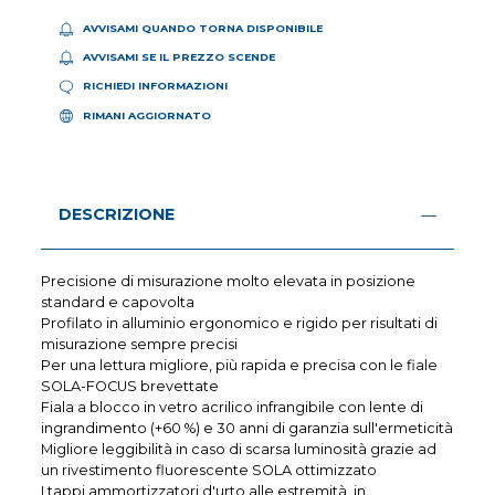
AVVISAMI QUANDO TORNA DISPONIBILE
AVVISAMI SE IL PREZZO SCENDE
RICHIEDI INFORMAZIONI
RIMANI AGGIORNATO
DESCRIZIONE
Precisione di misurazione molto elevata in posizione
standard e capovolta
Profilato in alluminio ergonomico e rigido per risultati di
misurazione sempre precisi
Per una lettura migliore, più rapida e precisa con le fiale
SOLA-FOCUS brevettate
Fiala a blocco in vetro acrilico infrangibile con lente di
ingrandimento (+60 %) e 30 anni di garanzia sull'ermeticità
Migliore leggibilità in caso di scarsa luminosità grazie ad
un rivestimento fluorescente SOLA ottimizzato
I tappi ammortizzatori d'urto alle estremità, in