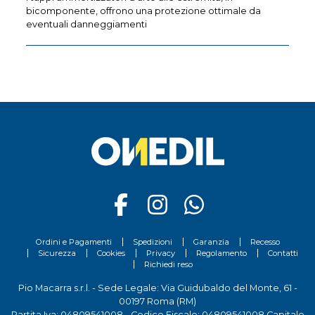
bicomponente, offrono una protezione ottimale da
eventuali danneggiamenti
Ordini e Pagamenti
Spedizioni
Garanzia
Recesso
Sicurezza
Cookies
Privacy
Regolamento
Contatti
Richiedi reso
Pio Macarra s.r.l. - Sede Legale: Via Guidubaldo del Monte, 61 -
00197 Roma (RM)
Partita Iva: 04809541008 - Codice Fiscale: 04809541008 Capitale