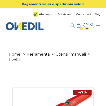
Salta al contenuto principale
Pagamenti sicuri e spedizioni veloci
Whatsapp
Chi siamo
Contattaci
Blog
0
Home
>
Ferramenta
>
Utensili manuali
>
Livelle
-47%