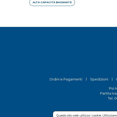
ALTA CAPACITÀ BAGNANTE
Ordini e Pagamenti
Spedizioni
Pio 
Partita Iv
Tel.
0
Questo sito web utilizza i cookie. Utilizzia