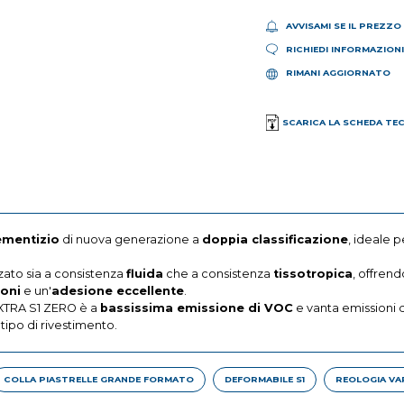
AVVISAMI SE IL PREZZO
RICHIEDI INFORMAZION
RIMANI AGGIORNATO
SCARICA LA SCHEDA TE
ementizio
di nuova generazione a
doppia classificazione
, ideale p
zzato sia a consistenza
fluida
che a consistenza
tissotropica
, offrend
ioni
e un'
adesione eccellente
.
XTRA S1 ZERO è a
bassissima emissione di VOC
e vanta emissioni 
ipo di rivestimento.
COLLA PIASTRELLE GRANDE FORMATO
DEFORMABILE S1
REOLOGIA VAR