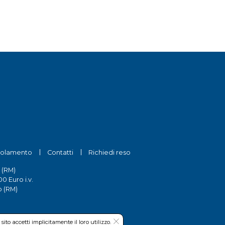
olamento
Contatti
Richiedi reso
 (RM)
0 Euro i.v.
o (RM)
to accetti implicitamente il loro utilizzo.