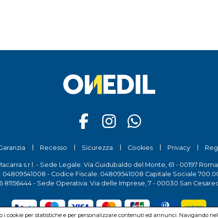
Garanzia
Recesso
Sicurezza
Cookies
Privacy
Reg
Macarra s.r.l. - Sede Legale: Via Guidubaldo del Monte, 61 - 00197 Roma
a: 04809541008 - Codice Fiscale: 04809541008 Capitale Sociale 700.00
6 81156444
- Sede Operativa: Via delle Imprese, 7 - 00030 San Cesare
mo i cookie per statistiche e per personalizzare contenuti ed annunci. Navigando nel si