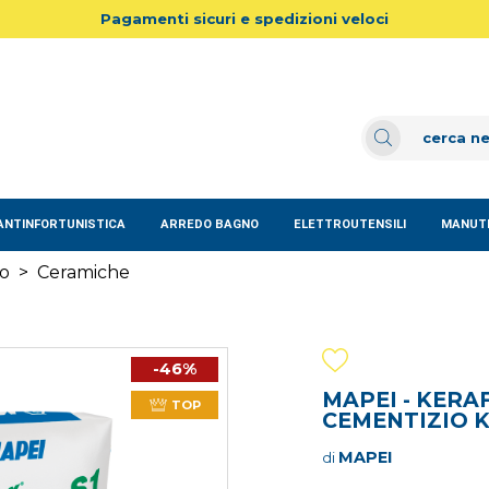
Pagamenti sicuri e spedizioni veloci
ANTINFORTUNISTICA
ARREDO BAGNO
ELETTROUTENSILI
MANUTE
do
>
Ceramiche
-46%
MAPEI - KERA
TOP
CEMENTIZIO K
MAPEI
di