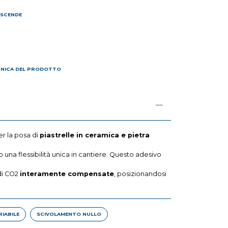
 SCENDE
I
CNICA DEL PRODOTTO
er la posa di
piastrelle in ceramica e pietra
o una flessibilità unica in cantiere. Questo adesivo
di CO2
interamente compensate
, posizionandosi
IABILE
SCIVOLAMENTO NULLO