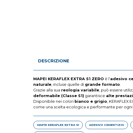
DESCRIZIONE
MAPEI KERAFLEX EXTRA S1 ZERO
è l'
adesivo c
naturale
, incluse quelle di
grande formato
.
Grazie alla sua
reologia variabile
, può essere utili
deformabile (Classe S1)
garantisce
alte prestaz
Disponibile nei colori
bianco e grigio
, KERAFLEX E
come una scelta ecologica e performante per ogni t
MAPEI KERAFLEX EXTRA S1
ADESIVO CEMENTIZIO