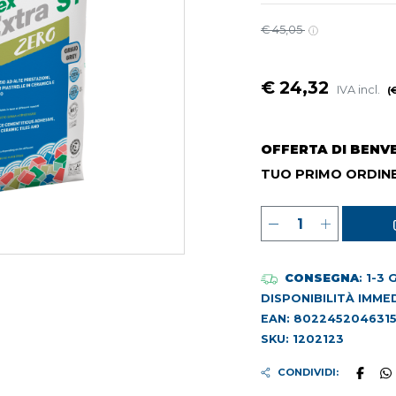
€ 45,05
€ 24,32
IVA incl.
(
OFFERTA DI BENV
TUO PRIMO ORDINE
CONSEGNA
: 1-3
DISPONIBILITÀ IMME
EAN: 802245204631
SKU: 1202123
CONDIVIDI: