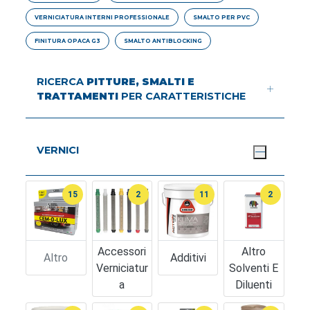
VERNICIATURA INTERNI PROFESSIONALE
SMALTO PER PVC
FINITURA OPACA G3
SMALTO ANTIBLOCKING
RICERCA
PITTURE, SMALTI E
TRATTAMENTI
PER CARATTERISTICHE
VERNICI
15
2
11
2
Accessori
Altro
Altro
Additivi
Verniciatur
Solventi E
A
Diluenti