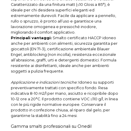
Caratterizzato da una finitura matt (≤10 Gloss a 85°), è
ideale per chi desidera superfici eleganti ed
estremamente durevoli. Facile da applicare a pennello,
rullo o spruzzo, è pronto all’uso e garantisce una
lavorazione omogenea e pressoché inodore,
migliorando il comfort applicativo.
Principali vantaggi:
Smalto certificato HACCP idoneo
anche per ambienti con alimenti, sicurezza garantita per
giocattoli (EN 71-3), certificazione ambientale Blauer
Engel, antiblocking (non incolla), resistenza eccezionale
all’abrasione, graffi, urti e detergenti domestici. Formula
resistente ai disinfettanti, ideale anche per ambienti
soggetti a pulizia frequente.
Applicazione e indicazioni tecniche:
Idoneo su supporti
preventivamente trattati con specifico fondo. Resa
indicativa 8-10 m2/l per mano, asciutto e ricopribile dopo
10-12 ore a 20°C. Il prodotto contiene VOC ≤110 g/l, in linea
con le più rigide normative europee. Conservare il
prodotto in confezione chiusa, al riparo dal gelo, per
garantirne la stabilità fino a 24 mesi.
Gamma smalti professionali su Onedil