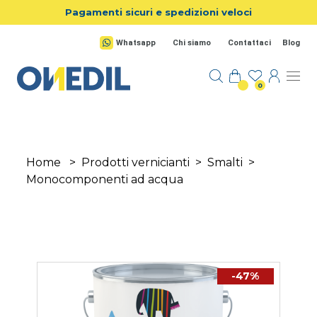
Salta al contenuto principale
Pagamenti sicuri e spedizioni veloci
Whatsapp
Chi siamo
Contattaci
Blog
0
Home
>
Prodotti vernicianti
>
Smalti
>
Monocomponenti ad acqua
-47%