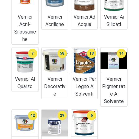
Vernici
Vernici
Vernici Ad
Vernici Ai
Acril-
Acriliche
Acqua
Silicati
Silossanic
He
7
58
13
14
Vernici Al
Vernici
Vernici Per
Vernici
Quarzo
Decorativ
Legno A
Pigmentat
E
Solventi
E A
Solvente
42
29
6