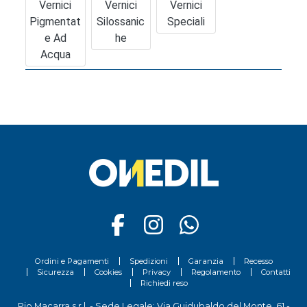
Vernici
Vernici
Vernici
Pigmentat
Silossanic
Speciali
E Ad
He
Acqua
Ordini e Pagamenti
Spedizioni
Garanzia
Recesso
Sicurezza
Cookies
Privacy
Regolamento
Contatti
Richiedi reso
Pio Macarra s.r.l. - Sede Legale: Via Guidubaldo del Monte, 61 -