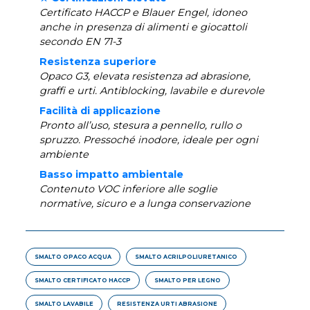
Certificato HACCP e Blauer Engel, idoneo
anche in presenza di alimenti e giocattoli
secondo EN 71-3
Resistenza superiore
Opaco G3, elevata resistenza ad abrasione,
graffi e urti. Antiblocking, lavabile e durevole
Facilità di applicazione
Pronto all’uso, stesura a pennello, rullo o
spruzzo. Pressoché inodore, ideale per ogni
ambiente
Basso impatto ambientale
Contenuto VOC inferiore alle soglie
normative, sicuro e a lunga conservazione
SMALTO OPACO ACQUA
SMALTO ACRILPOLIURETANICO
SMALTO CERTIFICATO HACCP
SMALTO PER LEGNO
SMALTO LAVABILE
RESISTENZA URTI ABRASIONE