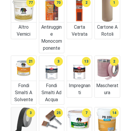
77
70
2
1
Altro
Antiruggin
Carta
Cartone A
Vernici
E
Vetrata
Rotoli
Monocom
Ponente
21
3
13
2
Fondi
Fondi
Impregnan
Mascherat
Smalti A
Smalti Ad
Ti
Ura
Solvente
Acqua
3
25
7
14