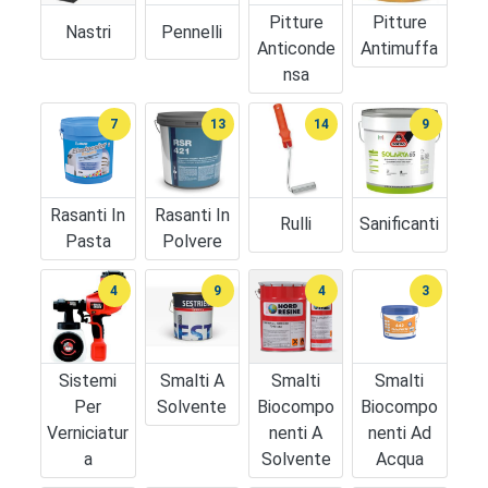
Pitture
Pitture
Nastri
Pennelli
Anticonde
Antimuffa
Nsa
7
13
14
9
Rasanti In
Rasanti In
Rulli
Sanificanti
Pasta
Polvere
4
9
4
3
Sistemi
Smalti A
Smalti
Smalti
Per
Solvente
Biocompo
Biocompo
Verniciatur
Nenti A
Nenti Ad
A
Solvente
Acqua