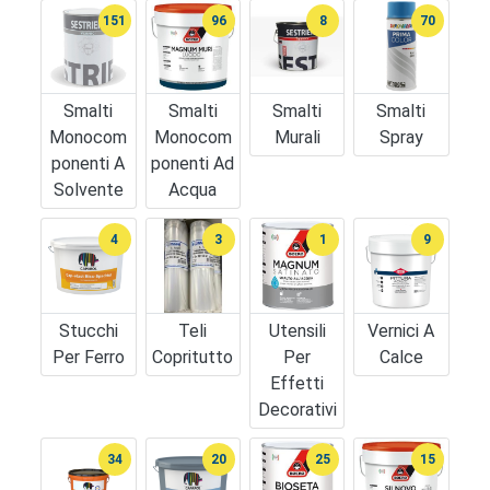
151
96
8
70
Smalti
Smalti
Smalti
Smalti
Monocom
Monocom
Murali
Spray
Ponenti A
Ponenti Ad
Solvente
Acqua
4
3
1
9
Stucchi
Teli
Utensili
Vernici A
Per Ferro
Copritutto
Per
Calce
Effetti
Decorativi
34
20
25
15